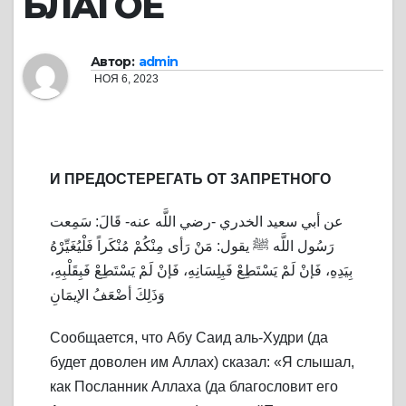
БЛАГОЕ
Автор:
admin
НОЯ 6, 2023
И ПРЕДОСТЕРЕГАТЬ ОТ ЗАПРЕТНОГО
عن أبي سعيد الخدري -رضي اللَّه عنه- قَالَ: سَمِعت
رَسُول اللَّه ﷺ يقول: مَنْ رَأى مِنْكُمْ مُنْكَراً فَلْيُغَيِّرْهُ
بِيَدِهِ، فَإنْ لَمْ يَسْتَطِعْ فَبِلِسَانِهِ، فَإنْ لَمْ يَسْتَطِعْ فَبِقَلْبِهِ،
وَذَلِكَ أضْعَفُ الإيمَانِ
Сообщается, что Абу Саид аль-Худри (да
будет доволен им Аллах) сказал: «Я слышал,
как Посланник Аллаха (да благословит его