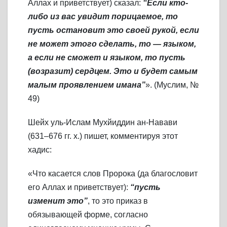
Аллах и приветствует) сказал:
“Если кто-
либо из вас увидит порицаемое, то
пусть остановит это своей рукой, если
не может этого сделать, то — языком,
а если не сможет и языком, то пусть
(возразит) сердцем. Это и будет самым
малым проявлением имана”
». (Муслим, №
49)
Шейх уль-Ислам Мухйиддин ан-Навави
(631–676 гг. х.) пишет, комментируя этот
хадис:
«Что касается слов Пророка (да благословит
его Аллах и приветствует):
“пусть
изменит это”
, то это приказ в
обязывающей форме, согласно