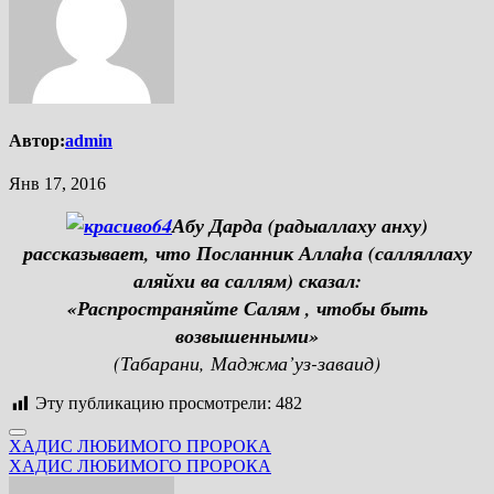
Автор:
admin
Янв 17, 2016
Абу Дарда (радыаллаху анху)
рассказывает, что Посланник Аллаhа (салляллаху
аляйхи ва саллям) сказал:
«Распространяйте Салям , чтобы быть
возвышенными»
(Табарани, Маджма’уз-заваид)
Эту публикацию просмотрели:
482
Навигация
ХАДИС ЛЮБИМОГО ПРОРОКА
ХАДИС ЛЮБИМОГО ПРОРОКА
по