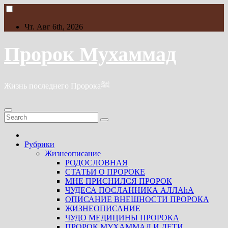
Skip
to
content
Чт. Авг 6th, 2026
Пророк Мухаммад
Жизнь последнего Пророкаﷺ
Рубрики
Жизнеописание
РОДОСЛОВНАЯ
СТАТЬИ О ПРОРОКЕ
МНЕ ПРИСНИЛСЯ ПРОРОК
ЧУДЕСА ПОСЛАННИКА АЛЛАhА
ОПИСАНИЕ ВНЕШНОСТИ ПРОРОКА
ЖИЗНЕОПИСАНИЕ
ЧУДО МЕДИЦИНЫ ПРОРОКА
ПРОРОК МУХАММАД И ДЕТИ