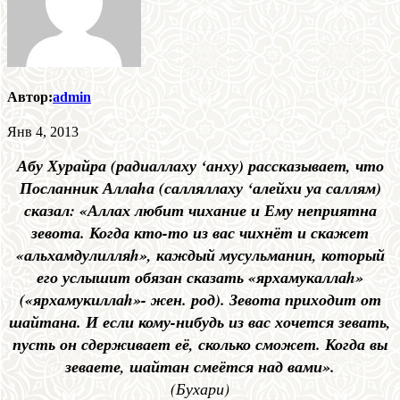
Автор:
admin
Янв 4, 2013
Абу Хурайра (радиаллаху ‘анху) рассказывает, что
Посланник Аллаhа (салляллаху ‘алейхи уа саллям)
сказал: «Аллах любит чихание и Ему неприятна
зевота. Когда кто-то из вас чихнёт и скажет
«альхамдулилляh», каждый мусульманин, который
его услышит обязан сказать «ярхамукаллаh»
(«ярхамукиллаh»- жен. род). Зевота приходит от
шайтана. И если кому-нибудь из вас хочется зевать,
пусть он сдерживает её, сколько сможет. Когда вы
зеваете, шайтан смеётся над вами».
(Бухари)