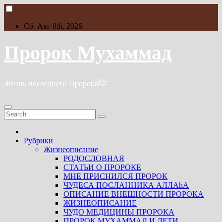
Skip
to
content
Сб. Авг 8th, 2026
Пророк Мухаммад
Жизнь последнего Пророкаﷺ
Рубрики
Жизнеописание
РОДОСЛОВНАЯ
СТАТЬИ О ПРОРОКЕ
МНЕ ПРИСНИЛСЯ ПРОРОК
ЧУДЕСА ПОСЛАННИКА АЛЛАhА
ОПИСАНИЕ ВНЕШНОСТИ ПРОРОКА
ЖИЗНЕОПИСАНИЕ
ЧУДО МЕДИЦИНЫ ПРОРОКА
ПРОРОК МУХАММАД И ДЕТИ