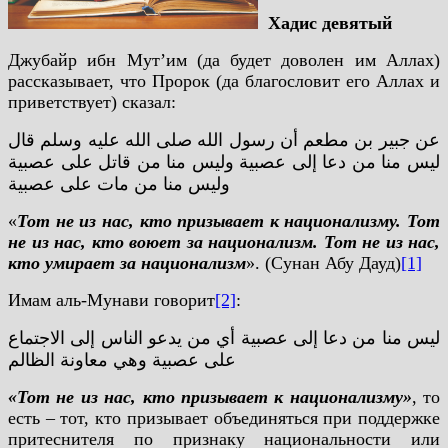
Хадис девятый
Джубайр ибн Мут’им (да будет доволен им Аллах)
рассказывает, что Пророк (да благословит его Аллах и
приветствует) сказал:
عن جبير بن مطعم أن رسول الله صلى الله عليه وسلم قال
ليس منا من دعا إلى عصبية وليس منا من قاتل على عصبية
وليس منا من مات على عصبية
«
Тот не из нас, кто призывает к национализму. Тот
не из нас, кто воюет за национализм. Тот не из нас,
кто умирает за национализм
». (Сунан Абу Дауд)
[1]
Имам аль-Мунави говорит
[2]
:
ليس منا من دعا إلى عصبية أي من يدعو الناس إلى الاجتماع
على عصبية وهي معاونة الظالم
«Тот не из нас, кто призывает к национализму»
, то
есть – тот, кто призывает объединяться при поддержке
притеснителя по признаку национальности или