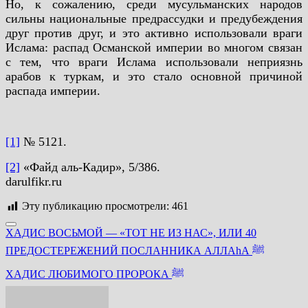
Но, к сожалению, среди мусульманских народов
сильны национальные предрассудки и предубеждения
друг против друг, и это активно использовали враги
Ислама: распад Османской империи во многом связан
с тем, что враги Ислама использовали неприязнь
арабов к туркам, и это стало основной причиной
распада империи.
[1]
№ 5121.
[2]
«Файд аль-Кадир», 5/386.
darulfikr.ru
Эту публикацию просмотрели:
461
Навигация
ХАДИС ВОСЬМОЙ — «ТОТ НЕ ИЗ НАС», ИЛИ 40
по
ПРЕДОСТЕРЕЖЕНИЙ ПОСЛАННИКА АЛЛАhА ﷺ
записям
ХАДИС ЛЮБИМОГО ПРОРОКА ﷺ