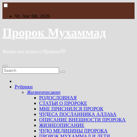
Skip
to
content
Чт. Авг 6th, 2026
Пророк Мухаммад
Жизнь последнего Пророкаﷺ
Рубрики
Жизнеописание
РОДОСЛОВНАЯ
СТАТЬИ О ПРОРОКЕ
МНЕ ПРИСНИЛСЯ ПРОРОК
ЧУДЕСА ПОСЛАННИКА АЛЛАhА
ОПИСАНИЕ ВНЕШНОСТИ ПРОРОКА
ЖИЗНЕОПИСАНИЕ
ЧУДО МЕДИЦИНЫ ПРОРОКА
ПРОРОК МУХАММАД И ДЕТИ