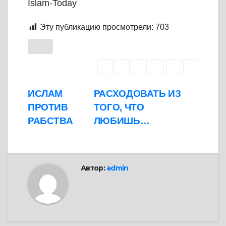
Islam-Today
Эту публикацию просмотрели:
703
Навигация
ИСЛАМ
РАСХОДОВАТЬ ИЗ
ПРОТИВ
ТОГО, ЧТО
по
РАБСТВА
ЛЮБИШЬ…
записям
Автор:
admin