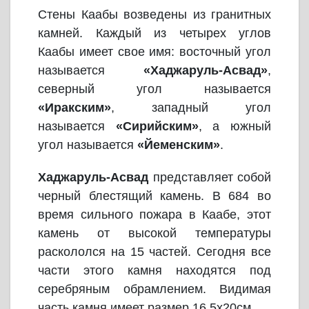
Стены Каабы возведены из гранитных
камней. Каждый из четырех углов
Каабы имеет свое имя: восточный угол
называется
«Хаджаруль-Асвад»
,
северный угол называется
«Иракским»
, западный угол
называется
«Сирийским»
, а южный
угол называется
«Йеменским»
.
Хаджаруль-Асвад
представляет собой
черный блестящий камень. В 684 во
время сильного пожара в Каабе, этот
камень от высокой температуры
раскололся на 15 частей. Сегодня все
части этого камня находятся под
серебряным обрамлением. Видимая
часть камня имеет размер 16,5х20см.