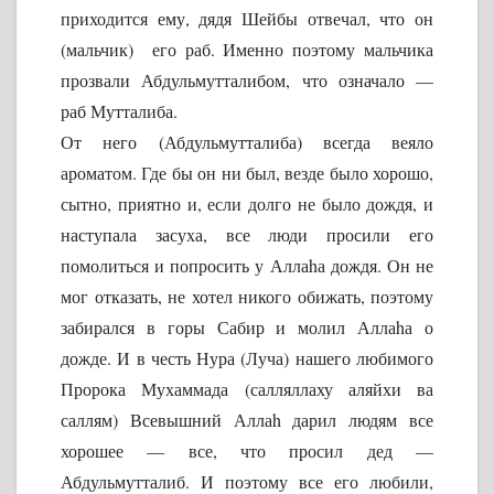
приходится ему, дядя Шейбы отвечал, что он
(мальчик) его раб. Именно поэтому мальчика
прозвали Абдульмутталибом, что означало —
раб Мутталиба.
От него (Абдульмутталиба) всегда веяло
ароматом. Где бы он ни был, везде было хорошо,
сытно, приятно и, если долго не было дождя, и
наступала засуха, все люди просили его
помолиться и попросить у Аллаhа дождя. Он не
мог отказать, не хотел никого обижать, поэтому
забирался в горы Сабир и молил Аллаhа о
дожде. И в честь Нура (Луча) нашего любимого
Пророка Мухаммада (салляллаху аляйхи ва
саллям) Всевышний Аллаh дарил людям все
хорошее — все, что просил дед —
Абдульмутталиб. И поэтому все его любили,