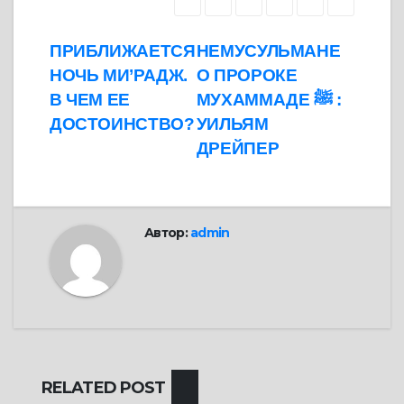
Навигация
ПРИБЛИЖАЕТСЯ
НЕМУСУЛЬМАНЕ
НОЧЬ МИ’РАДЖ.
О ПРОРОКЕ
по
В ЧЕМ ЕЕ
МУХАММАДЕ ﷺ :
записям
ДОСТОИНСТВО?
УИЛЬЯМ
ДРЕЙПЕР
Автор:
admin
RELATED POST