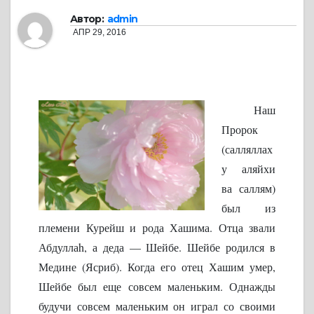
Автор:
admin
АПР 29, 2016
Наш
Пророк
(салляллах
у аляйхи
ва саллям)
был из
племени Курейш и рода Хашима. Отца звали
Абдуллаh, а деда — Шейбе. Шейбе родился в
Медине (Ясриб). Когда его отец Хашим умер,
Шейбе был еще совсем маленьким. Однажды
будучи совсем маленьким он играл со своими