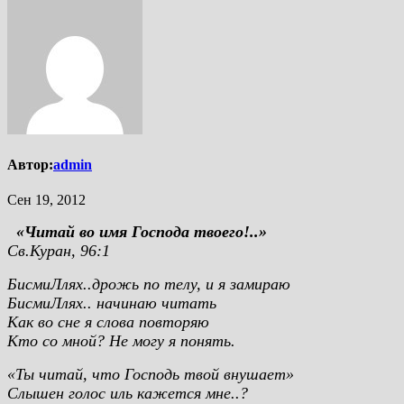
Автор:
admin
Сен 19, 2012
«Читай во имя Господа твоего!..»
Св.Куран, 96:1
БисмиЛлях..дрожь по телу, и я замираю
БисмиЛлях.. начинаю читать
Как во сне я слова повторяю
Кто со мной? Не могу я понять.
«Ты читай, что Господь твой внушает»
Слышен голос иль кажется мне..?