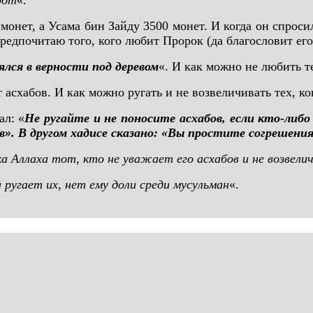
рот
«.
нет, а Усама бин Зайду 3500 монет. И когда он спросил
предпочитаю того, кого любит Пророк (да благословит его
ялся в верности под деревом
«. И как можно не любить т
т асхабов. И как можно ругать и не возвеличивать тех, к
ал: «
Не ругайте и не поносите асхабов, если кто-либо
». В другом хадисе сказано: «Вы простите согрешения
а Аллаха тот, кто не уважает его асхабов и не возвелич
 ругает их, нет ему доли среди мусульман
«.