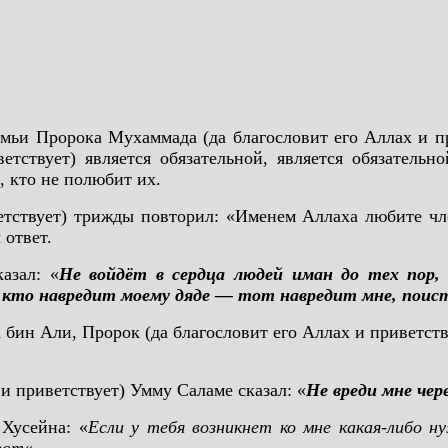
ьи Пророка Мухаммада (да благословит его Аллах и при
тствует) является обязательной, является обязатель
, кто не полюбит их.
етствует) трижды повторил: «Именем Аллаха любите ч
 ответ.
азал: «
Не войдёт в сердца людей иман до тех пор, 
, кто навредит моему дяде — тот навредит мне, поист
 бин Али, Пророк (да благословит его Аллах и приветству
и приветствует) Умму Саламе сказал: «
Не вреди мне чер
 Хусейна: «
Если у тебя возникнет ко мне какая-либо н