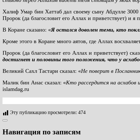
стыдно перед Аллахом видеть тебя стоящим у моих во
Халиф Умар бин Хаттаб дал своему сыну Абдулле 3000 мо
Пророк (да благословит его Аллах и приветствует) и я 
В Коране сказано: «
Я остался доволен теми, кто покл
Кроме этого в Коране много аятов, где Аллах восхваляе
Пророк (да благословит его Аллах и приветствует) сказ
достигнет и половины того положения, что у асхабов
Великий Сахл Тастари сказал: «
Не поверит в Посланник
Малик бин Анас сказал: «
Кто рассердится на асхабов и
islamdag.ru
Эту публикацию просмотрели:
474
Навигация по записям