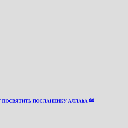
СКОРО РАБИУЛЬ АВВАЛЬ — ВРЕМЯ, КОТОРОЕ СТОИТ ПОСВЯТИТЬ ПОСЛАННИКУ АЛЛАhА ﷺ