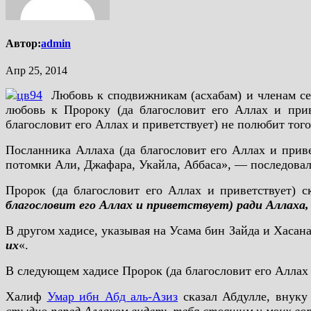
Автор:
admin
Апр 25, 2014
Любовь к сподвижникам (асхабам) и членам сем
любовь к Пророку (да благословит его Аллах и приве
благословит его Аллах и приветствует) не полюбит того
Посланника Аллаха (да благословит его Аллах и прив
потомки Али, Джафара, Укайла, Аббаса», — последовал
Пророк (да благословит его Аллах и приветствует) ск
благословит его Аллах и приветствует) ради Аллаха
В другом хадисе, указывая на Усама бин Зайда и Хасана
их
«.
В следующем хадисе Пророк (да благословит его Аллах 
Халиф
Умар ибн Абд аль-Азиз
сказал Абдулле, внуку