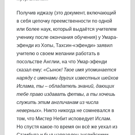
Получив иджазу (это документ, включающий
в себя цепочку преемственности по одной
или более наук, который выдаётся учителем
ученику после окончания обучения) у Умара-
эфенди из Хопы, Тахсин-«эфенди» заявил
учителю о своем желании работать в
посольстве Англии, на что Умар-эфенди
сказал ему:
«Сынок! Твое имя упоминается
наряду с именами других известных шейхов
Ислама, ты – обладатель знаний, дающих
тебе право издавать фетвы, а ты хочешь
служить этим англичанам из числа
неверных».
Никто никогда не сомневался в
том, что Мистер Небит исповедует Ислам.
Но спустя какое-то время он всё же уехал из
Стамбула и был направлен английскими