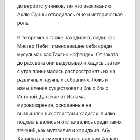
до вероотступников, так что выживанию
Ахлю-Сунны отводилась еще и историческая
роль.
В те времена также находились люди, как
Мистер Небит, именовавшие себя среди
мусульман как Тахсин-«эфенди». От заката
до рассвета они выдумывали хадисы, затем
с утра принимались распространять их на
различных научных собраниях. Ложь и
измышления существовали бок о бок с
Истиной. Далекие от Ислама
мировоззрения, основанные на
вымышленных атеистами хадисах, пылко
подхватывались и отстаивались среди таких
течений, как мутазилия и хариджия. Абу
Ханифа (да смилостивится над ним Аллах),