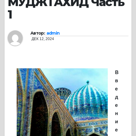
МУДЖТАХИД Часть
1
Автор:
admin
ДЕК 12, 2024
В
в
е
д
е
н
и
е