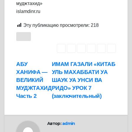
муджтахид»
islamdinr.ru
Эту публикацию просмотрели:
218
Навигация
АБУ
ИМАМ ГАЗАЛИ «КИТАБ
ХАНИФА —
УЛЬ МАХАББАТИ УА
по
ВЕЛИКИЙ
ШАУК УА УНСИ ВА
записям
МУДЖТАХИД
РИДО» УРОК 7
Часть 2
(заключительный)
Автор:
admin