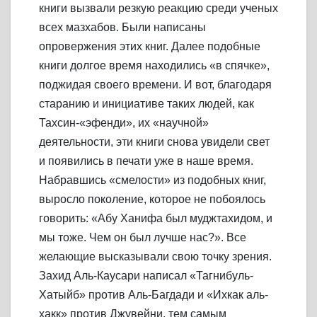
книги вызвали резкую реакцию среди ученых
всех мазхабов. Были написаны
опровержения этих книг. Далее подобные
книги долгое время находились «в спячке»,
поджидая своего времени. И вот, благодаря
старанию и инициативе таких людей, как
Тахсин-«эфенди», их «научной»
деятельности, эти книги снова увидели свет
и появились в печати уже в наше время.
Набравшись «смелости» из подобных книг,
выросло поколение, которое не побоялось
говорить: «Абу Ханифа был муджтахидом, и
мы тоже. Чем он был лучше нас?». Все
желающие высказывали свою точку зрения.
Захид Аль-Каусари написал «Тагнибуль-
Хатыйб» против Аль-Багдади и «Ихкак аль-
хакк» против Джувейни, тем самым