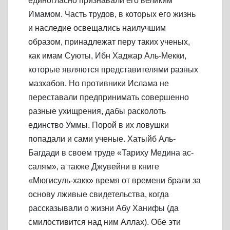
единогласно признавали его великим
Имамом. Часть трудов, в которых его жизнь
и наследие освещались наилучшим
образом, принадлежат перу таких ученых,
как имам Суюты, Ибн Хаджар Аль-Мекки,
которые являются представителями разных
мазхабов. Но противники Ислама не
переставали предпринимать совершенно
разные ухищрения, дабы расколоть
единство Уммы. Порой в их ловушки
попадали и сами ученые. Хатыйб Аль-
Багдади в своем труде «Тариху Медина ас-
салям», а также Джувейни в книге
«Мюгисуль-хакк» время от времени брали за
основу лживые свидетельства, когда
рассказывали о жизни Абу Ханифы (да
смилостивится над ним Аллах). Обе эти