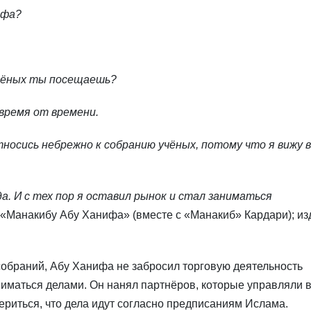
ифа?
 учёных ты посещаешь?
 время от времени.
носись небрежно к собранию учёных, потому что я вижу в
а. И с тех пор я оставил рынок и стал заниматься
«Манакибу Абу Ханифа» (вместе с «Манакиб» Кардари); из
собраний, Абу Ханифа не забросил торговую деятельность
ниматься делами. Он нанял партнёров, которые управляли 
ериться, что дела идут согласно предписаниям Ислама.