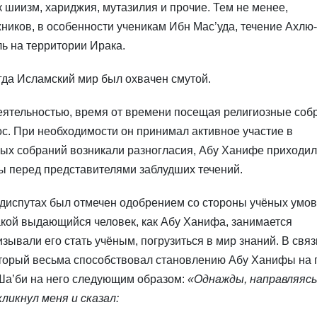
к шиизм, хариджия, мутазилия и прочие. Тем не менее,
ников, в особенности ученикам Ибн Мас’уда, течение Ахлю-
ь на территории Ирака.
гда Исламский мир был охвачен смутой.
еятельностью, время от времени посещая религиозные соб
рос. При необходимости он принимал активное участие в
чных собраний возникали разногласия, Абу Ханифе приходи
ы перед представителями заблудших течений.
диспутах был отмечен одобрением со стороны учёных умов
акой выдающийся человек, как Абу Ханифа, занимается
изывали его стать учёным, погрузиться в мир знаний. В связ
оторый весьма способствовал становлению Абу Ханифы на 
Ша’би на него следующим образом:
«Однажды, направляясь
ликнул меня и сказал: