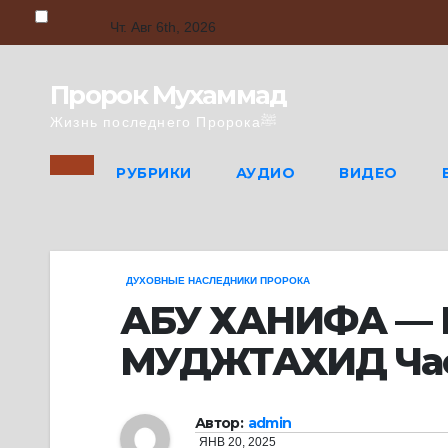
Skip
to
Чт. Авг 6th, 2026
content
Пророк Мухаммад
Жизнь последнего Пророкаﷺ
РУБРИКИ
АУДИО
ВИДЕО
ДУХОВНЫЕ НАСЛЕДНИКИ ПРОРОКА
АБУ ХАНИФА —
МУДЖТАХИД Час
Автор:
admin
ЯНВ 20, 2025