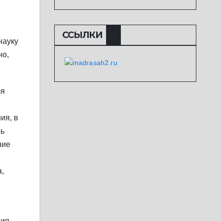
ССЫЛКИ
науку
но,
бя
ия, в
сь
ние
,
ния