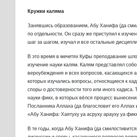
Кружки каляма
Занявшись образованием, Абу Ханифа (да смил
по отдельности. Он сразу же приступил к изуче
шаг за шагом, изучал и все остальные дисципли
В это время в мечетях Куфы преподавание шло
изучение науки калям. Калям представлял собо
вероубеждения и всех вопросов, касающихся а
которых изучались вопросы, относящиеся к хад
споры о достоверности того или иного хадиса.
науки фикх, в которых вёлся процесс вынесени
Посланника Аллаха (да благословит его Аллах 
«Абу Ханифа: Хаятуху уа асруху арауху уа фикх
В те годы, когда Абу Ханифа (да смилостивится
дискуссии и споры, касающиеся вопросов вер