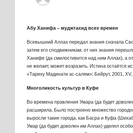
Абу Ханифа – муджтахид всех времен
Всевышний Аллах передал знания сначала Свое
затем его сподвижникам, от них знания перешл
Ханифе (да смилостивится над ним Аллах), а от 
не желает, может возразить. Истина остаётся ис
«Тариху Мадинати ас-салям»; Бейрут, 2001, XV, 
Многоликость культур в Куфе
Во времена правления Умара (да будет доволе
расширила. Было построено множество городов
выросли такие города, как Басра и Куфа (Шихаб
Умар (да будет доволен им Аллах) уделял особ