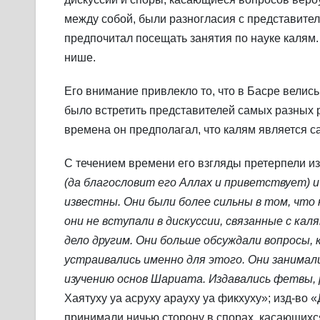
между собой, были разногласия с представител
предпочитал посещать занятия по науке калям.
нише.
Его внимание привлекло то, что в Басре велис
было встретить представителей самых разных р
времена он предполагал, что калям является с
С течением времени его взгляды претерпели и
(да благословит его Аллах и приветствует) 
известны. Они были более сильны в том, что 
они не вступали в дискуссии, связанные с ка
дело другим. Они больше обсуждали вопросы,
устраивались именно для этого. Они занимали
изучению основ Шариата. Издавались фетвы
Хаятуху уа асруху арауху уа фикхуху»; изд-во «
принимали ничью сторону в спорах, касающихс