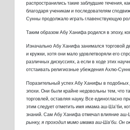
распространились такие заблудшие течения, ка
благодаря ученикам и последователям сподвиж
Сунны продолжало играть главенствующую рол
Таким образом Абу Ханифа родился в эпоху, ко
Изначально Абу Ханифа занимался торговой д
и кружки, хотя они мало удовлетворяли его сп
различных дискуссиях, а если в ходе этих нау
отстаивать религиозные убеждения Ахлю-Сунн
Поразительный успех Абу Ханифы в подобных 
эпохи. Они были крайне недовольны тем, что т
торговлей, оставляя науку. Все единогласно пр
этим следует отметить имя имама аш-Ша’би, к
знаний. Сам Абу Ханифа отмечал влияние аш-
рынку, я проходил мимо имама аш-Ша’би. Он ок