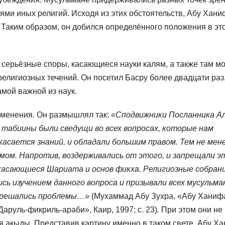
ями иных религий. Исходя из этих обстоятельств, Абу Хани
 Таким образом, он добился определённого положения в эт
ь серьёзные споры, касающиеся науки калям, а также там м
елигиозных течений. Он посетил Басру более двадцати раз.
амой важной из наук.
зменения. Он размышлял так:
«Сподвижники Посланника А
и табиины были сведущи во всех вопросах, которые нам
касается знаний, и обладали большим правом. Тем не мене
лямом. Напротив, воздерживались от этого, и запрещали э
 касающиеся Шариата и основ фикха. Религиозные собран
сь изучением данного вопроса и призывали всех мусульма
, решались проблемы…»
(Мухаммад Абу Зухра, «Абу Ханиф
Даруль-фикриль-араби», Каир, 1997; с. 23)
.
При этом они не
я акыды. Представив картину именно в таком свете, Абу Х