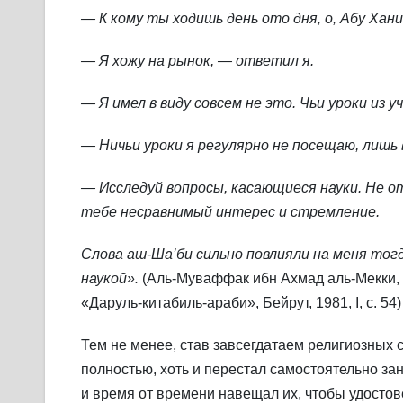
— К кому ты ходишь день ото дня, о, Абу Хан
— Я хожу на рынок, — ответил я.
— Я имел в виду совсем не это. Чьи уроки из
— Ничьи уроки я регулярно не посещаю, лишь
— Исследуй вопросы, касающиеся науки. Не от
тебе несравнимый интерес и стремление.
Слова аш-Ша’би сильно повлияли на меня тогд
наукой».
(Аль-Муваффак ибн Ахмад аль-Мекки, 
«Даруль-китабиль-араби», Бейрут, 1981, I, с. 54)
Тем не менее, став завсегдатаем религиозных 
полностью, хоть и перестал самостоятельно за
и время от времени навещал их, чтобы удостов