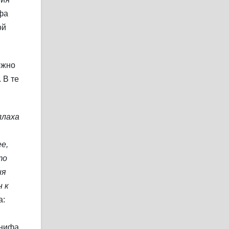
фа
ой
ожно
 В те
ллаха
е,
то
ия
н к
а:
анифа