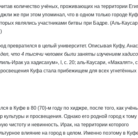
считав количество учёных, проживающих на территории Еги
джли же при этом упоминал, что в одном только городе Ку
оторых являлись участниками битвы при Бадре. (Аль-Каусар
)
од превратился в целый университет. Описывая Куфу, Анас
идел, что 4 тысячи человек были заняты изучением хадисо
иль-Ирак уа хадисахум», I, с. 20; аль-Каусари, «Макалят», с
 просвещения Куфа стала прибежищем для всех угнетённых
ся в Куфе в 80 (70)-м году по хиджре, после того, как учён
р культуры и просвещения. Однако его родной город к тому
ую чистоту и невинность. Ирак, на территории которого
льтурное влияние на город в целом. Именно поэтому в Куф