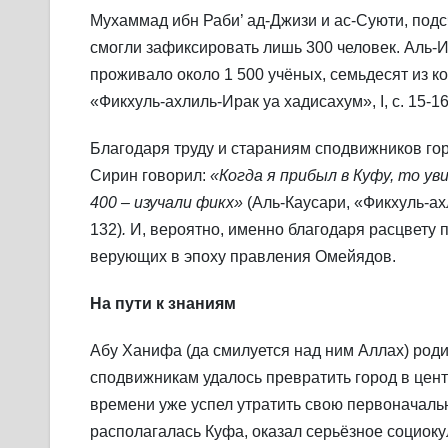
Мухаммад ибн Раби’ ад-Джизи и ас-Суюти, под
смогли зафиксировать лишь 300 человек. Аль-И
проживало около 1 500 учёных, семьдесят из к
«Фикхуль-ахлиль-Ирак уа хадисахум», I, с. 15-16
Благодаря труду и стараниям сподвижников гор
Сирин говорил:
«Когда я прибыл в Куфу, то ув
400 – изучали фикх»
(Аль-Каусари, «Фикхуль-ахл
132)
.
И, вероятно, именно благодаря расцвету
верующих в эпоху правления Омейядов.
На пути к знаниям
Абу Ханифа (да смилуется над ним Аллах) родил
сподвижникам удалось превратить город в цент
времени уже успел утратить свою первоначальн
располагалась Куфа, оказал серьёзное социоку