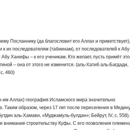
му Посланнику (да благословит его Аллах и приветствует)
и к их последователям (табиинам), от последователей к Абу
Абу Ханифы – к его ученикам. Кто желает, пусть примёт это;
тиной – она от этого не изменится. (аль-Хатиб аль-Багдади,
с. 460)
н им Аллах) география Исламского мира значительно
. Таким образом, через 17 лет после переселения в Медин
утдин аль-Хамави, «Муджамуль-булдан»; Бейрут, IV, с. 558).
ое внимание строительству Куфы. С его позволения племена