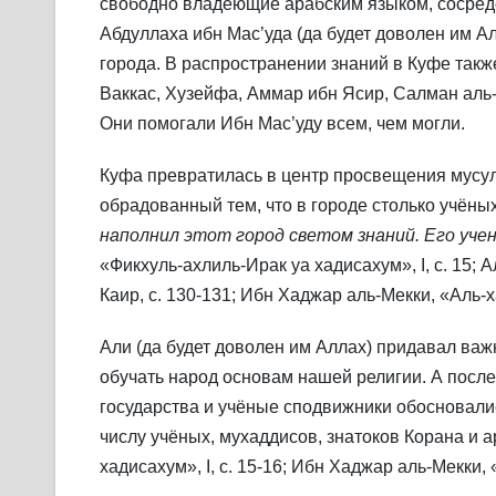
свободно владеющие арабским языком, сосредо
Абдуллаха ибн Мас’уда (да будет доволен им Ал
города. В распространении знаний в Куфе такж
Ваккас, Хузейфа, Аммар ибн Ясир, Салман аль-
Они помогали Ибн Мас’уду всем, чем могли.
Куфа превратилась в центр просвещения мусуль
обрадованный тем, что в городе столько учёных
наполнил этот город светом знаний. Его уче
«Фикхуль-ахлиль-Ирак уа хадисахум», I, с. 15;
Каир, с. 130-131; Ибн Хаджар аль-Мекки, «Аль-х
Али (да будет доволен им Аллах) придавал важ
обучать народ основам нашей религии. А после
государства и учёные сподвижники обосновалис
числу учёных, мухаддисов, знатоков Корана и а
хадисахум», I, с. 15-16; Ибн Хаджар аль-Мекки, 