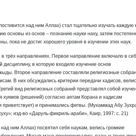
остивится над ним Аллах) стал тщательно изучать каждую 
нию основы из основ – познанию науки наху, затем постепен
ны, пока не достиг хорошего уровня в изучении этих наук.
 в трёх направлениях. Первое направление включало в се
й дисциплину, в которую входило изучение основ
кыды. Второе направление составляли религиозные собран
исам. В них обсуждались критерии передачи хадисов, вели
 Третий вид религиозных собраний представлял собой изуче
я хукмов (решений) согласно аятам Корана и хадисам
и приветствует) и принимались фетвы. (Мухаммад Абу Зухра
уху»; изд-во «Даруль-фикриль-араби», Каир, 1997; с. 21)
 над ним Аллах) посвятил себя наукам, велись громкие
оубеждения. Мусульмане придерживались разных точек зре