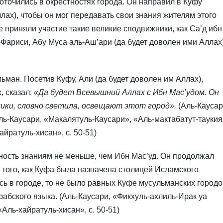
точились в окрестностях города. Он направил в Куфу
лах), чтобы он мог передавать свои знания жителям этого
е приняли участие такие великие сподвижники, как Са’д ибн
Фариси, Абу Муса аль-Аш’ари (да будет доволен ими Аллах)
ман. Посетив Куфу, Али (да будет доволен им Аллах),
, сказал:
«Да будет Всевышний Аллах с Ибн Мас’удом. Он
ники, словно светила, освещают этот город».
(Аль-Каусар
 Аль-Каусари, «Макалятуль-Каусари», «Аль-мактабатут-таукия
айратуль-хисан», с. 50-51)
ность знаниям не меньше, чем Ибн Мас’уд. Он продолжал
 того, как Куфа была назначена столицей Исламского
ь в городе, то не было равных Куфе мусульманских городо
рабского языка. (Аль-Каусари, «Фикхуль-ахлиль-Ирак уа
«Аль-хайратуль-хисан», с. 50-51)