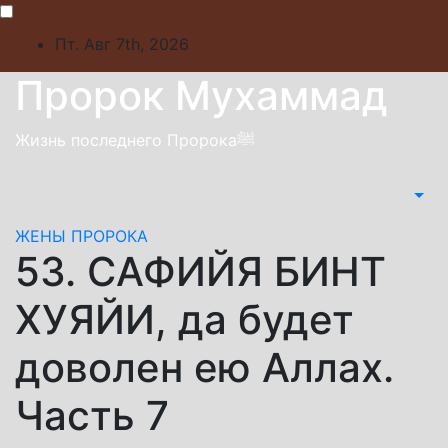
Skip
to
Пт. Авг 7th, 2026
content
Пророк Мухаммад
Жизнь последнего Пророкаﷺ
ЖЕНЫ ПРОРОКА
53. САФИЙЯ БИНТ
ХУЯЙИ, да будет
доволен ею Аллах.
Часть 7