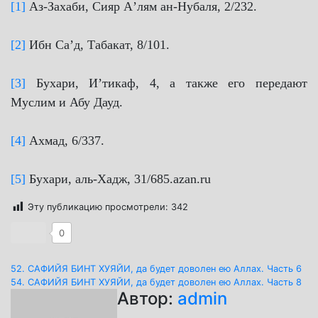
[1]
Аз-Захаби, Сияр Аʼлям ан-Нубаля, 2/232.
[2]
Ибн Саʼд, Табакат, 8/101.
[3]
Бухари, Иʼтикаф, 4, а также его передают
Муслим и Абу Дауд.
[4]
Ахмад, 6/337.
[5]
Бухари, аль-Хадж, 31/685.
azan.ru
Эту публикацию просмотрели:
342
0
Навигация
52. САФИЙЯ БИНТ ХУЯЙИ, да будет доволен ею Аллах. Часть 6
54. САФИЙЯ БИНТ ХУЯЙИ, да будет доволен ею Аллах. Часть 8
по
Автор:
admin