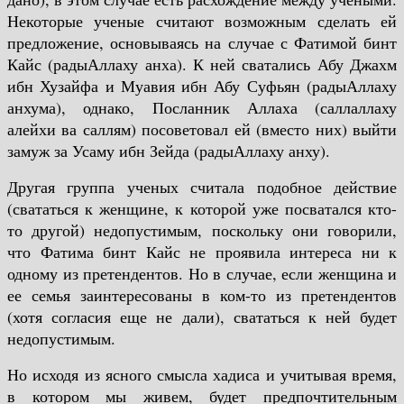
Некоторые ученые считают возможным сделать ей
предложение, основываясь на случае с Фатимой бинт
Кайс (радыАллаху анха). К ней сватались Абу Джахм
ибн Хузайфа и Муавия ибн Абу Суфьян (радыАллаху
анхума), однако, Посланник Аллаха (саллаллаху
алейхи ва саллям) посоветовал ей (вместо них) выйти
замуж за Усаму ибн Зейда (радыАллаху анху).
Другая группа ученых считала подобное действие
(свататься к женщине, к которой уже посватался кто-
то другой) недопустимым, поскольку они говорили,
что Фатима бинт Кайс не проявила интереса ни к
одному из претендентов. Но в случае, если женщина и
ее семья заинтересованы в ком-то из претендентов
(хотя согласия еще не дали), свататься к ней будет
недопустимым.
Но исходя из ясного смысла хадиса и учитывая время,
в котором мы живем, будет предпочтительным