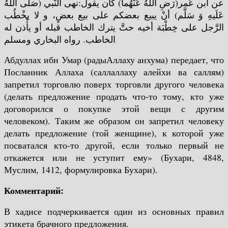
عن ابن عُمر(رَضِ أللَّهُ عَنْهُما) كان يقول:نهى النَّبي (صَلَّى أللَّهُ
عَلَيهِ وَ سَلَّم) أنْ يبيع بعضكم على بيع بعضٍ، و لا يخْطُب
الرَّجل على خِطْبَة أخيه حتَّ يترك الخاطب قبله أو يأْذن له
الخاطب. رواه البخاري ومسلم
Абдуллах ибн Умар (радыАллаху анхума) передает, что
Посланник Аллаха (саллаллаху алейхи ва саллям)
запретил торговлю поверх торговли другого человека
(делать предложение продать что-то тому, кто уже
договорился о покупке этой вещи с другим
человеком). Таким же образом он запретил человеку
делать предложение (той женщине), к которой уже
посватался кто-то другой, если только первый не
откажется или не уступит ему» (Бухари, 4848,
Муслим, 1412, формулировка Бухари).
Комментарий:
В хадисе подчеркивается один из основных правил
этикета брачного предложения.