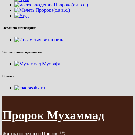
Исламская викторина
Скачать наше приложение
Ссылки
Пророк Мухаммад
Жизнь последнего Пророкаﷺ