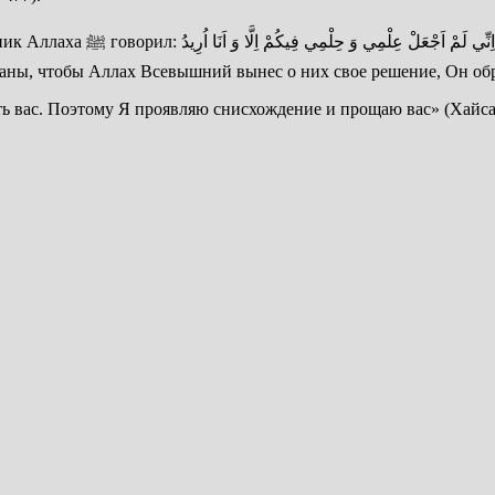
يَقُولُ اللَّهُ تَعَالَى لِلْعُلَمَاءِ ي
 когда все рабы будут собраны, чтобы Аллах Всевышний вынес о них свое решение,
ить вас. Поэтому Я проявляю снисхождение и прощаю вас» (Хайса