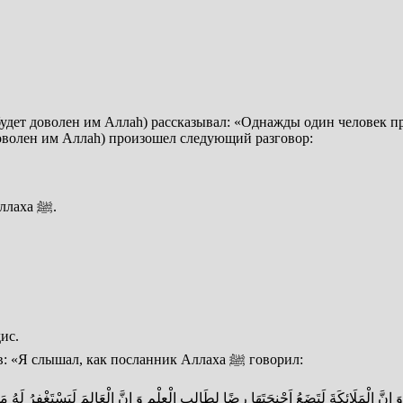
удет доволен им Аллаh) рассказывал: «Однажды один человек пр
оволен им Аллаh) произошел следующий разговор:
– До меня дошел хадис, который ты передавал от посланника Аллаха ﷺ.
ис.
Тогда Абу Дарда (да будет доволен им Аллаh) продолжил, сказав: «Я слышал, как посланник Аллаха ﷺ говорил:
َ اِنَّ الْمَلَائِكَةَ لَتَضَعُ اَجْنِحَتَهَا رِضًا لِطَالِبِ الْعِلْمِ وَ اِنَّ الْعَالِمَ لَيَسْتَغْفِر