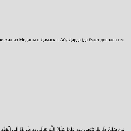
иехал из Медины в Дамаск к Абу Дарда (да будет доволен им
مَنْ سَلَكَ طَرِيقًا يَبْتَغِي فِيهِ عِلْمًا سَلَكَ اللَّهُ تَعَالَى بِهِ طَرِيقًا اِلَي الْجَنَّةِ و