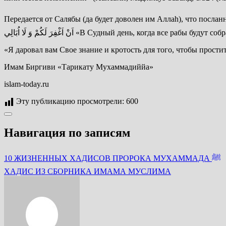
Передается от Салябы (да будет доволен им Аллаh), что посланник Аллаха ﷺ говорил: َوْمَ الْقِيَامَةِ اِذَا قَعَدَ عَلَي كُرْسِيِّهِ لِفَصْلِ عِبَادِهِ اِنِّي لَمْ اَجْعَلْ عِلْمِي وَ حِلْمِي فِيكُمْ اِلَّا وَ اَنَا اُرِيدُ
اَنْ اَغْفِرَ لَكُمْ وَ لَا اُبَالِي «В Судный день,
«Я даровал вам Свое знание и кротость для того, чтобы прост
Имам Биргиви «Тарикату Мухаммадиййа»
islam-today.ru
Эту публикацию просмотрели:
600
Навигация по записям
10 ЖИЗНЕННЫХ ХАДИСОВ ПРОРОКА МУХАММАДА ﷺ
ХАДИС ИЗ СБОРНИКА ИМАМА МУСЛИМА