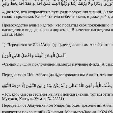
ُوَرِثُوا دِينَارًا وَ لَا دِرْهَمًا اِنَّمَا وَ رَّثُوا الْعِلْمَ فَمَنْ اَخَذَ بِهِ فَقَدْ اَخَذَ بِحَظٍّ وَافِرٍ
«Для того, кто отправится в путь ради получения знаний, Алл
своими крыльями. Все обитатели небес и земли, и даже рыбы, 
Превосходство алима над тем, кто посвятил себя поклонению,
наследство в виде динаров и дирхемов. В качестве наследства о
Давуд, Ильм,
اَفْضَلُ الْعِبَادَةِ اَلْفِقْهُ وَ اَفْضَلُ الدِّينِ الْوَرَعُ
«Самым лучшим поклонением является изучение фикха. А самой
طْلُبُ الْعِلْمَ لَقِيَ اللَّهُ تَعَالَى وَ لَمْ يَكُنْ بَيْنَهُ وَ بَيْنَ النَّبِيِّينَ اِلَّا دَرَجَةُ النُّبُوَّةِ
«Тот, кого смерть застанет на пути поиска знаний, тот встрети
Муттаки, Канзуль-Уммал, № 28831).
Передается от Абдуллаха ибн Умара (да будет доволен им Аллаh), что посланник Аллаха ﷺ говорил: الْعِلْمِ خَيْرٌ مِنْ كَثِيرِ الْعِبَادَةِ
количества поклонений» (Хайсами, Маджмауз-Заваид, 1/324 (№ 