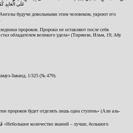
عَلَي الْعَابِدِ كَفَض
. Ангелы будучи довольными этим человеком, укроют его
.
следники пророков. Пророки не оставляют после себя
 стал обладателем великого удела» (Тирмизи, Ильм, 19; Абу
ауз-Заваид, 1/325 (№ 479).
пени пророков будет отделять лишь одна ступень» (Али аль-