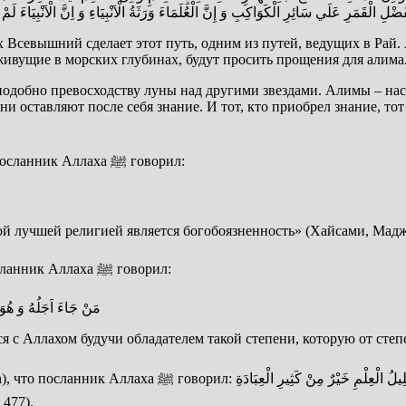
ْلِ الْقَمَرِ عَلَي سَائِرِ الْكَوَاكِبِ وَ إِنَّ الْعُلَمَاءَ وَرَثَةُ الْاَنْبِيَاءِ وَ اِنَّ الْاَنْبِيَاءَ لَمْ ي
ах Всевышний сделает этот путь, одним из путей, ведущих в Рай
живущие в морских глубинах, будут просить прощения для алима
 подобно превосходству луны над другими звездами. Алимы – на
ни оставляют после себя знание. И тот, кто приобрел знание, тот
1). Передается от Ибн Умара (да будет доволен им Аллаh), что посланник Аллаха ﷺ говорил:
 лучшей религией является богобоязненность» (Хайсами, Маджм
Передается от Ибн Аббаса (да будет доволен им Аллаh), что посланник Аллаха ﷺ говорил:
مَنْ جَاءَ اَجَلُهُ وَ هُوَ يَ
тся с Аллахом будучи обладателем такой степени, которую от сте
قَلِيلُ  «Небольшое количество знаний – лучше, большого
477).