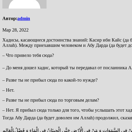
Автор:
admin
Мар 28, 2022
Хадисы, касающиеся достоинства знаний: Касир ибн Кайс (да б
Аллаh). Между приехавшим человеком и Абу Дарда (да будет д
– Что привело тебя сюда?
– Разве ты не прибыл сюда по какой-то нужде?
– Нет.
– Разве ты не прибыл сюда по торговым делам?
– Нет. Я прибыл сюда только для того, чтобы услышать этот хад
ُ لَهُ مَنْ فِي السَّمَوَاتِ وَ مَنْ فِي الْاَرْضِ حَتَّي الْحِيتَانُ فِي الْمَاءِ وَ فَضْلُ الْعَالِمِ