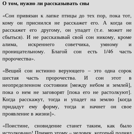
О том, нужно ли рассказывать сны
«Сон привязан к лапке птицы до тех пор, пока тот,
кому он приснился не расскажет его. А когда он
расскажет его другому, он упадет (т.е. может не
сбыться). И не рассказывай свой сон никому, кроме
алима, искреннего советчика, умному и
проницательному. Благой сон есть 1/46 часть
пророчества».
«Вещий сон истинно верующего – это одна сорок
шестая часть пророчества. И сон этот в
неопределенном состоянии [между небом и землей],
пока о нем не заговорят [пока его не растолкуют].
Когда расскажут, тогда и упадет на землю [когда
придадут ему форму, тогда и начнет он свое
проявление в жизни]».
«Поистине, сновидение станет таким, как было
истолковано! Пример этому – человек, который поднял