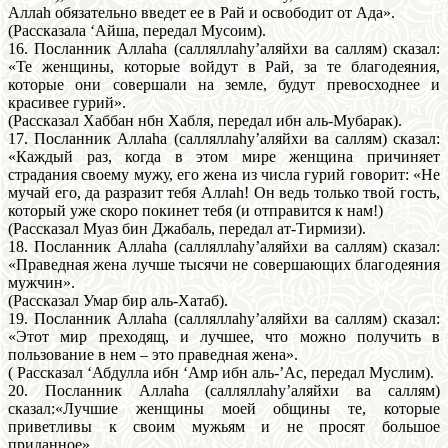
Аллаh обязательно введет ее в Рай и освободит от Ада».
(Рассказала ‘Айша, передал Мусоим).
16. Посланник Аллаhа (салляллаhу’аляйхи ва саллям) сказал:
«Те женщины, которые войдут в Рай, за те благодеяния,
которые они совершали на земле, будут превосходнее и
красивее гурий».
(Рассказал Хаббан нбн Хабля, передал ибн аль-Мубарак).
17. Посланник Аллаhа (салляллаhу’аляйхи ва саллям) сказал:
«Каждый раз, когда в этом мире женщина причиняет
страдания своему мужу, его жена из числа гурий говорит: «Не
мучай его, да разразит тебя Аллаh! Он ведь только твой гость,
который уже скоро покинет тебя (и отправится к нам!)
(Рассказал Муаз бин Джабаль, передал ат-Тирмизи).
18. Посланник Аллаhа (салляллаhу’аляйхи ва саллям) сказал:
«Праведная жена лучше тысячи не совершающих благодеяния
мужчин».
(Рассказал Умар бир аль-Хатаб).
19. Посланник Аллаhа (салляллаhу’аляйхи ва саллям) сказал:
«Этот мир преходящ, и лучшее, что можно получить в
пользование в нем – это праведная жена».
( Рассказал ‘Абдулла ибн ‘Амр ибн аль-’Ас, передал Муслим).
20. Посланник Аллаhа (салляллаhу’аляйхи ва саллям)
сказал:«Лучшие женщины моей общины те, которые
приветливы к своим мужьям и не просят большое
приданное».