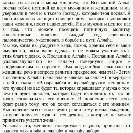
запада согласятся с моим мнением, что Всевышний Аллаh
послал тебя с истиной ко всем мужчинам и женщинам, и мы
уверовали в тебя и в твоего Господа, который тебя послал. Я
одна из многих женщин сидящих дома, которые выполняют
ваши желания, носят наших детей. И вы мужчины ценнее нас
в том, что можете посещать пятничную молитву,
коллективные молитвы, каждый год совершать
паломничество, участвовать в борьбе на пути Аллаhа.
Мы же, когда вы уходите в хадж, поход, храним себя и ваше
имущество, шьем ваши одежды и не можем участвовать в
этих благих делах, о, Посланник Аллаhа». Посланник Аллаhа
(салляллаhу’аляйхи ва саллям) повернулся лицом к
сподвижникам и спросил: «Вы когда-нибудь слышали от
женщины речь в вопросе религии прекраснее, чем эта?» Затем
Посланник Аллаhа (салляллаhу’аляйхи ва саллям) повернулся
к ней и сказал: «Возвращайся и передай другим женщинам,
что лучшей из вас будет та, которая спрашивает у мужа о том,
чем он будет доволен, которая будет выполнять то, что он
хочет, соглашаться с его мнением. Выполнение всего этого
будет равно тому, что он хочет, соглашаться с его мнением.
Выполнение всего этого будет равно тому вознаграждению,
которое получает муж от тех деяния, в которых не может
принимать участил жена».
Услышав это, женщина повернулась и ушла, произнося от
радости «ляя иляhа илляллаh» и «аллаhу акбар».