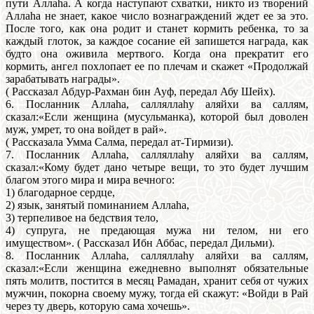
пути Аллаhа. А когда наступают схватки, никто из творений
Аллаhа не знает, какое число вознаграждений ждет ее за это.
После того, как она родит и станет кормить ребенка, то за
каждый глоток, за каждое сосание ей запишется награда, как
будто она оживила мертвого. Когда она прекратит его
кормить, ангел похлопает ее по плечам и скажет «Продолжай
зарабатывать награды».
( Рассказал Абдур-Рахман бин Ауф, передал Абу Шейх).
6. Посланник Аллаhа, салляллаhу аляйхи ва саллям,
сказал:«Если женщина (мусульманка), которой был доволен
муж, умрет, то она войдет в рай».
( Рассказала Умма Салма, передал ат-Тирмизи).
7. Посланник Аллаhа, салляллаhу аляйхи ва саллям,
сказал:«Кому будет дано четыре вещи, то это будет лучшим
благом этого мира и мира вечного:
1) благодарное сердце,
2) язык, занятый поминанием Аллаhа,
3) терпеливое на бедствия тело,
4) супруга, не предающая мужа ни телом, ни его
имуществом». ( Рассказал Ибн Аббас, передал Дильми).
8. Посланник Аллаhа, салляллаhу аляйхи ва саллям,
сказал:«Если женщина ежедневно выполнят обязательные
пять молитв, постится в месяц Рамадан, хранит себя от чужих
мужчин, покорна своему мужу, тогда ей скажут: «Войди в Рай
через ту дверь, которую сама хочешь».