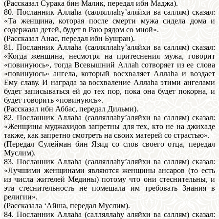
(Рассказал Сурака бин Малик, передал ибн Маджа).
80. Посланник Аллаhа (салляллаhу’аляйхи ва саллям) сказал:
«Та женщина, которая после смерти мужа сидела дома и
содержала детей, будет в Раю рядом со мной».
(Pассказал Анас, передал ибн Бушран).
81. Посланник Аллаhа (салляллаhу’аляйхи ва саллям) сказал:
«Когда женщина, несмотря на притеснения мужа, говорит
«повинуюсь», тогда Всевышний Аллаh сотворяет из ее слова
«повинуюсь» ангела, который восхваляет Аллаhа и воздает
Ему славу. И награда за восхваление Аллаhа этими ангелами
будет записываться ей до тех пор, пока она будет покорна, и
будет говорить «повинуюсь».
(Рассказал ибн Аббас, передал Дильми).
82. Посланник Аллаhа (салляллаhу’аляйхи ва саллям) сказал:
«Женщины муджахидов запретны для тех, кто не на джихаде
также, как запретно смотреть на своих матерей со страстью».
(Передал Сулейман бин Язид со слов своего отца, передал
Муслим).
83. Посланник Аллаhа (салляллаhу’аляйхи ва саллям) сказал:
«Лучшими женщинами являются женщины ансаров (то есть
из числа жителей Медины) потому что они стеснительны, и
эта стеснительность не помешала им требовать Знания в
peлигии».
(Рассказала ‘Айша, передал Муслим).
84. Посланник Аллаhа (cалляллаhу аляйхи ва саллям) сказал: