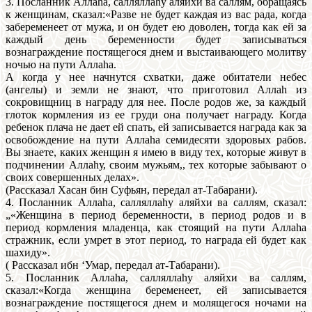
3. Посланник Аллаhа, салляллаhу аляйхи ва саллям, обращаясь
к женщинам, сказал:«Разве не будет каждая из вас рада, когда
забеременеет от мужа, и он будет ею доволен, тогда как ей за
каждый день беременности будет записываться
вознаграждение постящегося днем и выстаивающего молитву
ночью на пути Аллаhа.
А когда у нее начнутся схватки, даже обитатели небес
(ангелы) и земли не знают, что приготовил Аллаh из
сокровищниц в награду для нее. После родов же, за каждый
глоток кормления из ее груди она получает награду. Когда
ребенок плача не дает ей спать, ей записывается награда как за
освобождение на пути Аллаhа семидесяти здоровых рабов.
Вы знаете, каких женщин я имею в виду тех, которые живут в
подчинении Аллаhу, своим мужьям,, тех которые забывают о
своих совершенных делах».
(Рассказал Хасан бин Суфьян, передал ат-Табарани).
4. Посланник Аллаhа, салляллаhу аляйхи ва саллям, сказал:
„«Женщина в период беременности, в период родов и в
период кормления младенца, как стоящий на пути Аллаhа
стражник, если умрет в этот период, то награда ей будет как
шахиду».
( Рассказал ибн ‘Умар, передал ат-Табарани).
5. Посланник Аллаhа, салляллаhу аляйхи ва саллям,
сказал:«Когда женщина беременеет, ей записывается
вознаграждение постящегося днем и молящегося ночами на