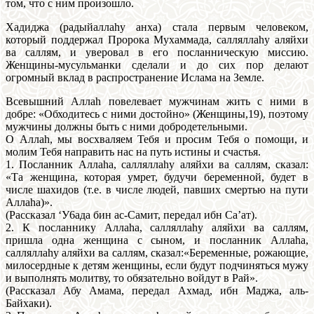
том, что с ним произошло.
Хадиджа (радыйаллаhу анха) стала первым человеком,
который поддержал Пророка Мухаммада, салляллаhу аляйхи
ва саллям, и уверовал в его посланническую миссию.
Женщины-мусульманки сделали и до сих пор делают
огромный вклад в распространение Ислама на Земле.
Всевышний Аллаh повелевает мужчинам жить с ними в
добре: «Обходитесь с ними достойно» (Женщины,19), поэтому
мужчины должны быть с ними добродетельными.
О Аллаh, мы восхваляем Тебя и просим Тебя о помощи, и
молим Тебя направить нас на путь истины и счастья.
1. Посланник Аллаhа, салляллаhу аляйхи ва саллям, сказал:
«Та женщина, которая умрет, будучи беременной, будет в
числе шахидов (т.е. в числе людей, павших смертью на пути
Аллаhа)».
(Рассказал ‘У6ада бин ас-Самит, передал ибн Са’ат).
2. К посланнику Аллаhа, салляллаhу аляйхи ва саллям,
пришла одна женщина с сыном, и посланник Аллаhа,
салляллаhу аляйхи ва саллям, сказал:«Беременные, рожающие,
милосердные к детям женщины, если будут подчиняться мужу
и выполнять молитву, то обязательно войдут в Рай».
(Рассказал Абу Амама, передал Ахмад, ибн Маджа, аль-
Байхаки).