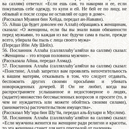
ва саллям) ответил: «Если ешь сам, то накорми и ее, если
покупаешь себе одежду, то купи и ей. Не бей ее по лицу, не
обзывай и после ссоры не оставляй ее одну в доме».
(Рассказал Муавия бин Хейда, передал ан-Навави).
55. Айша (да будет доволен ею Аллаh) обращаясь к женщинам,
сказала: «О женщины, если бы вы знали ваши обязанности
перед мужьями, то каждая из вас будучи сама в пыли, прежде
всего, убирала бы пыль с лица своего мужа»
(Передал Ибн Абу Шейх).
56. Посланник Аллаhа (салляллаhу’аляйхи ва саллям) сказал:
«Женщины – это вторая половина мужчин».
(Рассказала Айша, передал Ахмад).
57. Посланник Аллаhа (салляллаhу’аляйхи ва саллям) сказал:
«Поистине, Аллаh запретил вам проявлять непочтительность
к вашим матерям, отказывать в том, что следует отдавать,
беспокоить других своими просьбами и убивать
новорожденных дочерей. И Он не любит, когда вы
распространяете услышанное и недостоверное о людях,
(задаете) множество бессмысленных вопросов и просите (то, в
чем не нуждаетесь или можете обойтись своими силами),
(занимаетесь) расточительством имущества».
(Рассказал Му’ира бин Шу’ба, передал аль-Бухари и Муслим).
58. Посланник Аллаhа (салляллаhу’аляйхи ва саллям) сказал:
«Если мужчина женится на женщине ради религии и красоты,
то эта женщина станет для него преградой от падения».