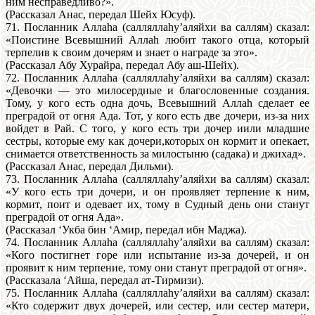
ним несправедливо?».
(Рассказал Анас, передал Шейх Юсуф).
71. Посланник Аллаhа (салляллаhу’аляйхи ва саллям) сказал:
«Поистине Всевышний Аллаh любит такого отца, который
терпелив к своим дочерям и знает о награде за это».
(Рассказал Абу Хурайра, передал Абу аш-Шейх).
72. Посланник Аллаhа (салляллаhу’аляйхи ва саллям) сказал:
«Девочки — это милосердные и благословенные создания.
Тому, у кого есть одна дочь, Всевышний Аллаh сделает ее
преградой от огня Ада. Тот, у кого есть две дочери, из-за них
войдет в Рай. С того, у кого есть три дочер иили младшие
сестры, которые ему как дочери,которых он кормит и опекает,
снимается ответственность за милостыню (садака) и джихад».
(Рассказал Анас, передал Дильми).
73. Посланник Аллаhа (салляллаhу’аляйхи ва саллям) сказал:
«У кого есть три дочери, и он проявляет терпение к ним,
кормит, поит и одевает их, тому в Судный день они станут
преградой от огня Ада».
(Рассказал ‘Укба бин ‘Амир, передал ибн Маджа).
74. Посланник Аллаhа (салляллаhу’аляйхи ва саллям) сказал:
«Кого постигнет горе или испытание из-за дочерей, и он
проявит к ним терпение, тому они станут преградой от огня».
(Рассказала ‘Айша, передал ат-Тирмизи).
75. Посланник Аллаhа (салляллаhу’аляйхи ва саллям) сказал:
«Кто содержит двух дочерей, или сестер, или сестер матери,