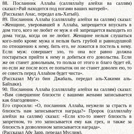
88. Посланник Аллаhа (салляллаhу алейхи ва саллям)
сказал:«Рай находится под ногами ваших матерей».
(Рассказал Анас, передал аль-Хатый).
89. Посланник Аллаhа (салляллаhу алейхи ва саллям) сказал:
«Женщине, уверовавшей в Аллаhа, запрещается впускать в
дом того, кого не любит ее муж и ей запрещается выходить из
дома тогда, когда он не любит. Женщине нельзя слушаться
кого-либо кроме мужа и нельзя быть грубой и равнодушной
по отношению к нему, бить его, не ложится в постель к нему.
Если муж: совершает зло, то она все равно должна
постараться прийти к нему и добиться его довольства. Если
же он станет довольным, то польза от этого и благо будет ей,
но если же после всех ее попыток он не станет доволен ею, то
ее совесть перед Аллаhом будет чиста».
(Рассказал Му’аз бин Джабаль, передал аль-Хакими аль-
Байхаки).
90. Посланник Аллаhа (салляллаhу алейхи ва саллям) сказал:
«Вам совершение близости с вашими женами записывается
как благодеяние».
Его спросили: «О, посланник Аллаhа, неужели за страсть и
близость нам записывается награда?» Пророк (салляллаhу
алейхи ва саллям) сказал: «Если кто-то имеет близость в
запретном, то это записывается ему как грех, и также за
близость в дозволенном записывается награда».
(Рассказал Абу Зарр, передал Муслим).