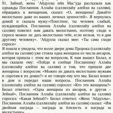
91. Зайнаб, жена ‘Абдуллы ибн Мас’уда рассказала как
однажды Посланник Аллаhа (салляллаhу алейхи ва саллям),
обращаясь к женщинам, сказал: «О, женщины! Давайте
милостыню даже из ваших личных ценностей». Я вернулась
домой и сказала мужу:«Поистине, ты человек слабый,
нуждающийся. Посланник Аллаhа (салляллаhу алейхи ва
саллям) повелел нам давать милостыню, поэтому сходи и
спроси можно ли дать милостыню тебе, если нельзя, то я дам
другому человеку». ‘Абдулла сказал мне: «Ты сама сходи
спроси»
Я пошла и увидела, что возле двери дома Пророка (салляллаhу
алейхи ва саллям) уже стояла одна женщина из числа ансаров,
которая пришла с этим же вопросом, К нам вышел Билал, и
мы сказали ему: «Пойди и сообщи Посланнику Аллаhа
(салляллаhу алейхи ва саллям) о том, что пришли две
женщины с вопросом: «Можно ли давать милостыню мужьям
и сиротам в их домах?» и не говори ему кто мы. Билал вошел
в дом и передал наши вопросы. Посланник Аллаhа
(салляллаhу алейхи ва саллям) спросил: «Кто эти женщины?»
Билал ответил: «Одна женщина из ансаров, в другая –
Зейнаб». Посланник Аллаhа (салляллаhу алейхи ва саллям)
спросил: «Какая Зейнаб?» Билал ответил: «Жена ‘Абдуллы».
Посланник Аллаhа (салляллаhу алейхи ва саллям) сказал: «Им
двойная награда – награда за близость и награда за
милостыню»