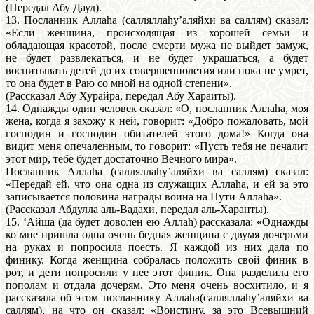
(Передал Абу Дауд).
13. Посланник Аллаhа (салляллаhу’аляйхи ва саллям) сказал:
«Если женщина, происходящая из хорошей семьи и
обладающая красотой, после смерти мужа не выйдет замуж,
не будет развлекаться, и не будет украшаться, а будет
воспитывать детей до их совершеннолетия или пока не умрет,
то она будет в Раю со мной на одной степени».
(Рассказал Абу Хурайра, передал Абу Хараиты).
14. Однажды один человек сказал: «О, посланник Аллаhа, моя
жена, когда я захожу к ней, говорит: «Добро пожаловать, мой
господин и господин обитателей этого дома!» Когда она
видит меня опечаленным, то говорит: «Пусть тебя не печалит
этот мир, тебе будет достаточно Вечного мира».
Посланник Аллаhа (салляллаhу’аляйхи ва саллям) сказал:
«Передай ей, что она одна из служащих Аллаhа, и ей за это
записывается половина награды воина на Пути Аллаhа».
(Рассказал Абдулла аль-Вадахи, передал аль-Харанты).
15. ‘Айша (да будет доволен ею Аллаh) рассказала: «Однажды
ко мне пришла одна очень бедная женщина с двумя дочерьми
на руках и попросила поесть. Я каждой из них дала по
финику. Когда женщина собралась положить свой финик в
рот, и дети попросили у нее этот финик. Она разделила его
пополам и отдала дочерям. Это меня очень восхитило, и я
рассказала об этом посланнику Аллаhа(салляллаhу’аляйхи ва
саллям), на что он сказал: «Воистину, за это Всевышний