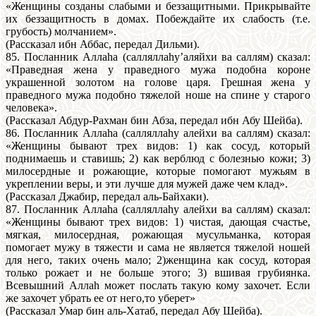
«Женщины созданы слабыми и беззащитными. Прикрывайте
их беззащитность в домах. Побеждайте их слабость (т.е.
грубость) молчанием».
(Рассказал ибн Аббас, передал Дильми).
85. Посланник Аллаhа (салляллаhу’аляйхи ва саллям) сказал:
«Праведная жена у праведного мужа подобна короне
украшенной золотом на голове царя. Грешная жена у
праведного мужа подобно тяжелой ноше на спине у старого
человека».
(Рассказал Абдур-Рахман бин Абза, передал ибн Абу Шейба).
86. Посланник Аллаhа (салляллаhу алейхи ва саллям) сказал:
«Женщины бывают трех видов: 1) как сосуд, который
поднимаешь и ставишь; 2) как верблюд с болезнью кожи; 3)
милосердные и рожающие, которые помогают мужьям в
укреплении веры, и эти лучше для мужей даже чем клад».
(Рассказал Джабир, передал аль-Байхаки).
87. Посланник Аллаhа (салляллаhу алейхи ва саллям) сказал:
«Женщины бывают трех видов: 1) чистая, дающая счастье,
мягкая, милосердная, рожающая мусульманка, которая
помогает мужу в тяжести и сама не является тяжелой ношей
для него, таких очень мало; 2)женщина как сосуд, которая
только рожает и не больше этого; 3) вшивая грубиянка.
Всевышний Аллаh может послать такую кому захочет. Если
же захочет убрать ее от него,то уберет»
(Рассказал Умар бин аль-Хатаб, передал Абу Шейба).