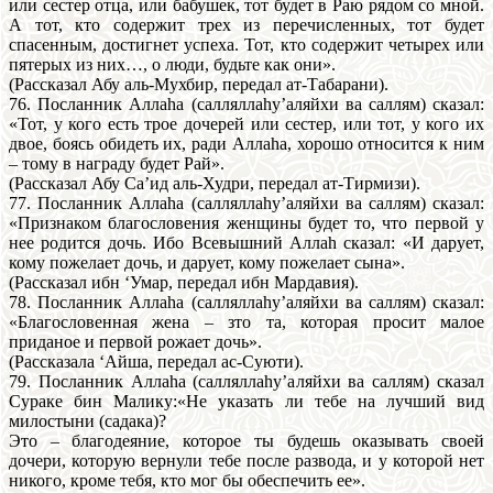
или сестер отца, или бабушек, тот будет в Раю рядом со мной.
А тот, кто содержит трех из перечисленных, тот будет
спасенным, достигнет успеха. Тот, кто содержит четырех или
пятерых из них…, о люди, будьте как они».
(Рассказал Абу аль-Мухбир, передал ат-Табарани).
76. Посланник Аллаhа (салляллаhу’аляйхи ва саллям) сказал:
«Тот, у кого есть трое дочерей или сестер, или тот, у кого их
двое, боясь обидеть их, ради Аллаhа, хорошо относится к ним
– тому в награду будет Рай».
(Рассказал Абу Са’ид аль-Худри, передал ат-Тирмизи).
77. Посланник Аллаhа (салляллаhу’аляйхи ва саллям) сказал:
«Признаком благословения женщины будет то, что первой у
нее родится дочь. Ибо Всевышний Аллаh сказал: «И дарует,
кому пожелает дочь, и дарует, кому пожелает сына».
(Рассказал ибн ‘Умар, передал ибн Мардавия).
78. Посланник Аллаhа (салляллаhу’аляйхи ва саллям) сказал:
«Благословенная жена – зто та, которая просит малое
приданое и первой рожает дочь».
(Рассказала ‘Айша, передал ас-Суюти).
79. Посланник Аллаhа (салляллаhу’аляйхи ва саллям) сказал
Сураке бин Малику:«Не указать ли тебе на лучший вид
милостыни (садака)?
Это – благодеяние, которое ты будешь оказывать своей
дочери, которую вернули тебе после развода, и у которой нет
никого, кроме тебя, кто мог бы обеспечить ее».