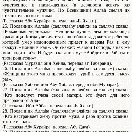
чувственнее в наслаждениях (в девяноста девять раз
чувствительнее мужчин). Но Всевышний Аллаh сделал их
стеснительными в этом».
(Рассказал Абу Хурайра, передал аль-Байхаки).
25. Посланник Аллаhа (салляллаhу’аляйхи ва саллям) сказал:
«Рожающая чернокожая женщина лучше, чем нерожающая
красавица. Когда увеличатся ваши общины, даже тот ребенок,
который умер недоношенным придет к дверям Рая, и ему
скажут: «Войди в Рай». Он скажет: «О мой Господь, а как же
мои родители?» И будет сказано ему: «Войдите в Рай ты и
твои родители»».
(Рассказал Муравия бин Хейда, передал ат-Табарани).
26. Посланник Аллаhа( салляллаhу аляйхи ва саллям) сказал:
«Женщины этого мира превосходят гурий в семьдесят тысяч
раз».
(Pассказал Хаббан ибн Абу Хабля, передал ибн Мубарак).
27. Посланник Аллаhа (салляллаhу’аляйхи ва саллям) сказал:
«Кто поцелует глаза своей матери, это будет для него
преградой от Ада».
( Рассказал Ибн Аббас, передал аль-Байхаки).
28. Посланник Аллаhа (салляллаhу’аляйхи ва саллям) сказал:
«Кто настраивает жену против мужа, а раба против хозяина,
тот не из нас».
(Рассказал Абу Хурайра, передал Абу Дауд).