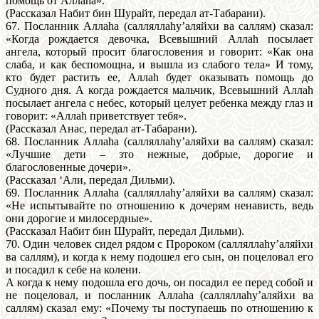
помощь от Аллаhа».
(Рассказал Набит бин Шурайт, передал ат-Табарани).
67. Посланник Аллаhа (салляллаhу’аляйхи ва саллям) сказал:
«Когда рождается девочка, Всевышний Аллаh посылает
ангела, который просит благословения и говорит: «Как она
слаба, и как беспомощна, и вышла из слабого тела» И тому,
кто будет растить ее, Аллаh будет оказывать помощь до
Судного дня. А когда рождается мальчик, Всевышний Аллаh
посылает ангела с небес, который целует ребенка между глаз и
говорит: «Аллаh приветствует тебя».
(Рассказал Анас, передал ат-Табарани).
68. Посланник Аллаhа (салляллаhу’аляйхи ва саллям) сказал:
«Лучшие дети – зто нежные, добрые, дорогие и
благословенные дочери».
(Рассказал ‘Али, передал Дильми).
69. Посланник Аллаhа (салляллаhу’аляйхи ва саллям) сказал:
«Не испытывайте по отношению к дочерям ненависть, ведь
они дорогие и милосердные».
(Рассказал Набит бин Шурайт, передал Дильми).
70. Один человек сидел рядом с Пророком (салляллаhу’аляйхи
ва саллям), и когда к нему подошел его сын, он поцеловал его
и посадил к себе на колени.
А когда к нему подошла его дочь, он посадил ее перед собой и
не поцеловал, и посланник Аллаhа (салляллаhу’аляйхи ва
саллям) сказал ему: «Почему ты поступаешь по отношению к