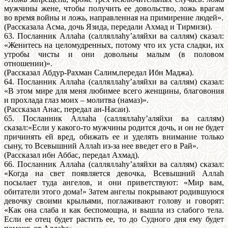
мужчины жене, чтобы получить ее довольство, ложь врагам
во время войны и ложь, направленная на примирение людей».
(Рассказала Асма, дочь Язида, передали Ахмад и Тирмизи).
63. Посланник Аллаhа (салляллаhу’аляйхи ва саллям) сказал:
«Женитесь на целомудренных, потому что их уста сладки, их
утробы чисты и они довольны малым (в половом
отношении)».
(Рассказал Абдур-Рахман Салим,передал Ибн Маджа).
64. Посланник Аллаhа (салляллаhу’аляйхи ва саллям) сказал:
«В этом мире для меня любимее всего женщины, благовония
и прохлада глаз моих – молитва (намаз)».
(Рассказал Анас, передал ан-Насаи).
65. Посланник Аллаhа (салляллаhу’аляйхи ва саллям)
сказал:«Если у какого-то мужчины родится дочь, и он не будет
причинять ей вред, обижать ее и уделять внимание только
сыну, то Всевышний Аллаh из-за нее введет его в Рай».
(Рассказал ибн Аббас, передал Ахмад).
66. Посланник Аллаhа (салляллаhу’аляйхи ва саллям) сказал:
«Когда на свет появляется девочка, Всевышний Аллаh
посылает туда ангелов, и они приветствуют: «Мир вам,
обитатели этого дома!» Затем ангелы покрывают родившуюся
девочку своими крыльями, поглаживают голову и говорят:
«Как она слаба и как беспомощна, и вышла из слабого тела.
Если ее отец будет растить ее, то до Судного дня ему будет