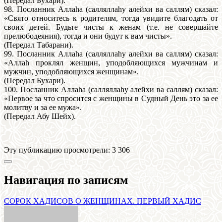
(Передал Бухари).
98. Посланник Аллаhа (салляллаhу алейхи ва саллям) сказал:
«Свято относитесь к родителям, тогда увидите благодать от
своих детей. Будьте чисты к женам (т.е. не совершайте
прелюбодеяния), тогда и они будут к вам чисты».
(Передал Табарани).
99. Посланник Аллаhа (салляллаhу алейхи ва саллям) сказал:
«Аллаh проклял женщин, уподобляющихся мужчинам и
мужчин, уподобляющихся женщинам».
(Передал Бухари).
100. Посланник Аллаhа (салляллаhу алейхи ва саллям) сказал:
«Первое за что спросится с женщины в Судный День это зa ее
молитву и за ее мужа».
(Передал Абу Шейх).
Эту публикацию просмотрели:
3 306
Навигация по записям
СОРОК ХАДИСОВ О ЖЕНЩИНАХ. ПЕРВЫЙ ХАДИС