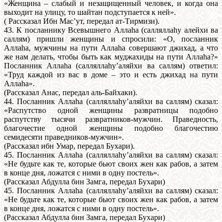
«Женщина – слабый и незащищенный человек, и когда она
выходит на улицу, то шайтан подступается к ней».
( Рассказал Ибн Мас’ут, передал ат-Тирмизи).
43. К посланнику Всевышнего Аллаhа (салляллаhу алейхи ва
саллям) пришли женщины и спросили: «О, посланник
Аллаhа, мужчины на пути Аллаhа совершают джихад, а что
же нам делать, чтобы быть как муджахиды на пути Аллаhа?»
Посланник Аллаhа (салляллаhу’аляйхи ва саллям) ответил:
«Труд каждой из вас в доме – это и есть джихад на пути
Аллаhа».
(Рассказал Анас, передал аль-Байхаки).
44. Посланник Аллаhа (салляллаhу’аляйхи ва саллям) сказал:
«Распутство одной женщины развратницы подобно
распутству тысячи развратников-мужчин. Праведность,
благочестие одной женщины подобно благочестию
семидесяти праведников-мужчин».
(Рассказал ибн Умар, передал Бухари).
45. Посланник Аллаhа (салляллаhу’аляйхи ва саллям) сказал:
«Не будьте как те, которые бьют своих жен как рабов, а затем
в конце дня, ложатся с ними в одну постель».
(Рассказал Абдулла бин Замга, передал Бухари)
45. Посланник Аллаhа (салляллаhу’аляйхи ва саллям) сказал:
«Не будьте как те, которые бьют своих жен как рабов, а затем
в конце дня, ложатся с ними в одну постель».
(Рассказал Абдулла бин Замга, передал Бухари)