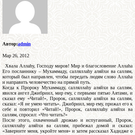
Автор:
admin
Мар 26, 2012
Хвала Аллаhу, Господу миров! Мир и благословение Аллаhа
Его посланнику – Мухаммаду, салляллаhу аляйхи ва саллям,
который был направлен, чтобы передать людям слово Аллаhа
и направить человечество на прямой путь.
Когда к Пророку Мухаммаду, салляллаhу аляйхи ва саллям,
явился ангел Джибриил, мир ему, с первыми пятью Аятами, и
сказал ему «Читай!», Пророк, салляллаhу аляйхи ва саллям,
сказал: «Я не умею читать». Джибриил, мир ему, прижал его к
себе и повторил «Читай!», Пророк, салляллаhу аляйхи ва
саллям, спросил: «Что читать?»
После этого, охваченный дрожью и испуганный, Пророк,
салляллаhу аляйхи ва саллям, прибежал домой и сказал:
«Заверните меня, укройте меня» и затем рассказал Хадидже о