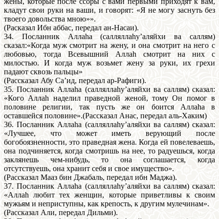
жены, которые после ссоры с вами первыми приходят к вам,
кладут свои руки на ваши, и говорят: «Я не могу заснуть без
твоего довольства мною»».
(Расказал Ибн аббас, передал ан-Насаи).
34. Посланник Аллаhа (салляллаhу’аляйхи ва саллям)
сказал:«Когда муж смотрит на жену, и она смотрит на него с
любовью, тогда Всевышний Аллаh смотрит на них с
милостью. И когда муж возьмет жену за руки, их грехи
падают сквозь пальцы»
(Рассказал Абу Са’ид, передал ар-Рафиги).
35. Посланник Аллаhа (салляллаhу’аляйхи ва саллям) сказал:
«Кого Аллаh наделил праведной женой, тому Он помог в
половине религии, так пусть же он боится Аллаhа в
оставшейся половине».(Рассказал Анас, передал аль-Хаким)
36. Посланник Аллаhа (салляллаhу’аляйхи ва саллям) сказал:
«Лучшее, что может иметь верующий после
богобоязненности, это праведная жена. Когда ей повелеваешь,
она подчиняется, когда смотришь на нее, то радуешься, когда
заклянешь чем-нибудь, то она соглашается, когда
отсутствуешь, она хранит себя и свое имущество».
(Рассказал Мааз бин Джабаль, передал ибн Маджа).
37. Посланник Аллаhа (салляллаhу’аляйхи ва саллям) сказал:
«Аллаh любит тех женщин, которые приветливы к своим
мужьям и неприступны, как крепость, к другим мулечинам».
(Рассказал Али, передал Дильми).