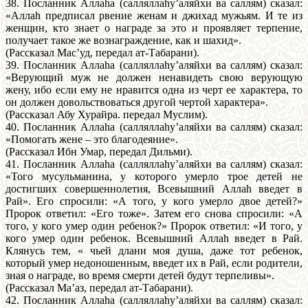
38. Посланник Аллаhа (салляллаhу’аляйхи ва саллям) сказал:
«Аллаh предписал рвение женам и джихад мужьям. И те из
женщин, кто знает о награде за это и проявляет терпение,
получает такое же вознаграждение, как и шахид».
(Pассказал Мас’уд, передал ат-Табарани).
39. Посланник Аллаhа (салляллаhу’аляйхи ва саллям) сказал:
«Верующий муж нe должен ненавидеть свою верующую
жену, ибо если ему не нравится одна из черт ее характера, то
он должен довольствоваться другой чертой характера».
(Рассказал Абу Хурайра. передал Муслим).
40. Посланник Аллаhа (салляллаhу’аляйхи ва саллям) сказал:
«Помогать жене – это благодеяние».
(Рассказал Ибн Умар, передал Дильми).
41. Посланник Аллаhа (салляллаhу’аляйхи ва саллям) сказал:
«Того мусульманина, у которого умерло трое детей не
достигших совершеннолетия, Всевышний Аллаh введет в
Рай». Его спросили: «А того, у кого умерло двое детей?»
Пророк ответил: «Его тоже». Затем его снова спросили: «А
того, у кого умер один ребенок?» Пророк ответил: «И того, у
кого умер один ребенок. Всевышний Аллаh введет в Рай.
Клянусь тем, « чьей длани моя душа, даже тот ребенок,
который умер недоношенным, введет их в Рай, если родители,
зная о награде, во время смерти детей будут терпеливы».
(Рассказал Ма’аз, передал ат-Табарани).
42. Посланник Аллаhа (салляллаhу’аляйхи ва саллям) сказал: