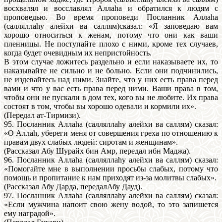
восхвалял и восславлял Аллаhа и обратился к людям с
проповедью. Во время проповеди Посланник Аллаhа
(салляллаhу алейхи ва саллям)сказал: «Я заповедаю вам
хорошо относиться к женам, потому что они как ваши
пленницы. Не поступайте плохо с ними, кроме тех случаев,
когда будет очевидным их непристойность.
В этом случае ложитесь раздельно и если наказываете их, то
наказывайте не сильно и не больно. Если они подчинились,
не издевайтесь над ними. Знайте, что у них есть права перед
вами и что у вас есть права перед ними. Ваши права в том,
чтобы они не пускали в дом тех, кого вы не любите. Их права
состоят в том, чтобы вы хорошо одевали и кормили их».
(Передал ат-Тирмизи).
95. Посланник Аллаhа (салляллаhу алейхи ва саллям) сказал:
«О Аллаh, убереги меня от совершения греха по отношению к
правам двух слабых людей: сиротам и женщинам».
(Рассказал Абу Шурайх бин Амр, передал ибн Маджа).
96. Посланник Аллаhа (салляллаhу алейхи ва саллям) сказал:
«Помогайте мне в выполнении просьбы слабых, потому что
помощь и пропитание к нам приходят из-за молитвы слабых».
(Рассказал Абу Дарда, передалАбу Дауд).
97. Посланник Аллаhа (салляллаhу алейхи ва саллям) сказал:
«Если мужчина напоит свою жену водой, то это запишется
ему наградой».