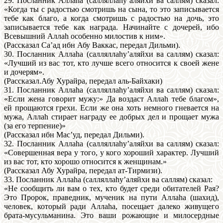
29. Посланник Аллаhа (салляллаhу’аляйхи ва саллям) сказал:
«Когда ты с радостью смотришь на сына, то это записывается
тебе как благо, а когда смотришь с радостью на дочь, это
записывается тебе как награда. Начинайте с дочерей, ибо
Всевышний Аллаh особенно милостив к ним».
(Рассказал Са’ад ибн Абу Ваккас, передал Дильми).
30. Посланник Аллаhа (салляллаhу’аляйхи ва саллям) сказал:
«Лучший из вас тот, кто лучше всего относится к своей жене
и дочерям».
(Рассказал.Абу Хурайра, передал аль-Байхаки)
31. Посланник Аллаhа (салляллаhу’аляйхи ва саллям) сказал:
«Если жена говорит мужу:» Да воздаст Аллаh тебе благом»,
ей прощаются грехи. Если же она хоть немного гневается на
мужа, Аллаh стирает награду ее добрых дел и прощает мужа
(за его терпение)»
(Рассказал ибн Мас’уд, передал Дильми).
32. Посланник Аллаhа (салляллаhу’аляйхи ва саллям) сказал:
«Совершенная вера у того, у кого хороший характер. Лучший
из вас тот, кто хорошо относится к женщинам.»
(Рассказал Абу Хурайра, передал ат-Тирмизи).
33. Посланник Аллаhа (салляллаhу’аляйхи ва саллям) сказал:
«Не сообщить ли вам о тех, кто будет среди обитателей Рая?
Это Пророк, праведник, мученик на пути Аллаhа (шахид),
человек, который ради Аллаhа, посещает далеко живущего
брата-мусульманина. Это ваши рожающие и милосердные