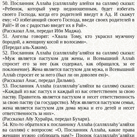
50. Посланник Аллаhа (салляллаhу алейхи ва саллям) сказал:
«Ребенок, который умер недоношенным, будет избегать
своего Господа, когда его родителей введут в Ад. И скажут
ему; «О избегающий своего Господа, введи своих родителей в
Рай!» И он с радостью введет их в Рай».
(Pассказал Али, передал Ибн Маджа).
51. Ангелы говорят: «Хвала Тому, кто украсил мужчину
бородой, а женщину косой и волосами».
(Передал аль-Хаким).
52. Посланник Аллаhа (салляллаhу’аляйхи ва саллям) сказал:
«Муж является пастухом для жены, и Всевышний Аллаh
спросит его за нее (как содержал, как обращался, за ее
поклонение). Жена является пастухом для мужа, и Всевышний
Аллаh спросит ее за него (был ли он доволен ею)».
(Рассказал Анас, передал Дильми).
53. Посланник Аллаhа (салляллаhу’аляйхи ва саллям) сказал:
«Каждый из вас пастух и каждый из вас ответственен за свою
паству. Правитель является пастухом и несет ответственность
за свою паству (за государство). Муж является пастухом семьи,
жена является пастухом для дома мужа и его детей и несет
ответственность за них».
(Рассказал Абу Хурайра, передал Бухари).
54. Кто-то обратился к посланнику Аллаhа (салляллаhу’аляйхи
ва саллям) с вопросом: «О, Посланник Аллаhа, какие права
женшин нужно соблюдать нам?» Пророк (салляллаhу’аляйхи