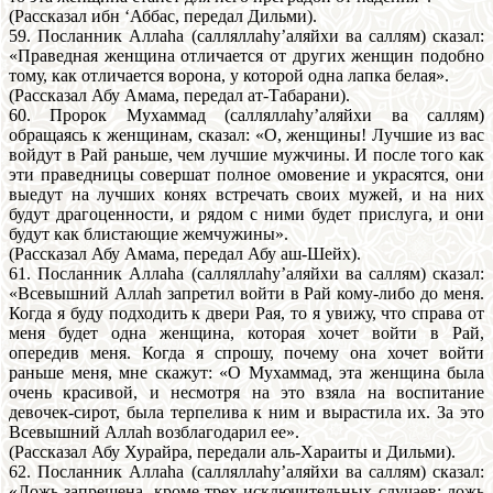
(Рассказал ибн ‘Аббас, передал Дильми).
59. Посланник Аллаhа (салляллаhу’аляйхи ва саллям) сказал:
«Праведная женщина отличается от других женщин подобно
тому, как отличается ворона, у которой одна лапка белая».
(Рассказал Абу Амама, передал ат-Табарани).
60. Пророк Мухаммад (салляллаhу’аляйхи ва саллям)
обращаясь к женщинам, сказал: «О, женщины! Лучшие из вас
войдут в Рай раньше, чем лучшие мужчины. И после того как
эти праведницы совершат полное омовение и украсятся, они
выедут на лучших конях встречать своих мужей, и на них
будут драгоценности, и рядом с ними будет прислуга, и они
будут как блистающие жемчужины».
(Рассказал Абу Амама, передал Абу аш-Шейх).
61. Посланник Аллаhа (салляллаhу’аляйхи ва саллям) сказал:
«Всевышний Аллаh запретил войти в Рай кому-либо до меня.
Когда я буду подходить к двери Рая, то я увижу, что справа от
меня будет одна женщина, которая хочет войти в Рай,
опередив меня. Когда я спрошу, почему она хочет войти
раньше меня, мне скажут: «О Мухаммад, эта женщина была
очень красивой, и несмотря на это взяла на воспитание
девочек-сирот, была терпелива к ним и вырастила их. За это
Всевышний Аллаh возблагодарил ее».
(Рассказал Абу Хурайра, передали аль-Хараиты и Дильми).
62. Посланник Аллаhа (салляллаhу’аляйхи ва саллям) сказал:
«Ложь запрещена, кроме трех исключительных случаев: ложь