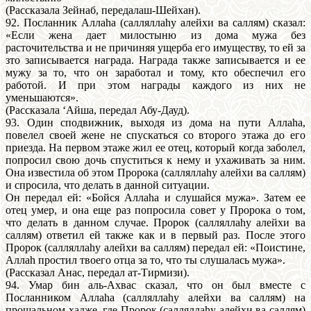
(Рассказала Зейнаб, передалаш-Шейхан).
92. Посланник Аллаhа (салляллаhу алейхи ва саллям) сказал:
«Если жена дает милостыню из дома мужа без
расточительства и не причиняя ущерба его имуществу, то ей за
зто записывается награда. Награда также записывается и ее
мужу за то, что он заработал и тому, кто обеспечил его
работой. И при этом награды каждого из них не
уменьшаются».
(Рассказала ‘Айша, передал Абу-Дауд).
93. Один сподвижник, выходя из дома на пути Аллаhа,
повелел своей жене не спускаться со второго этажа до его
приезда. На первом этаже жил ее отец, который когда заболел,
попросил свою дочь спуститься к нему и ухаживать за ним.
Она известила об этом Пророка (салляллаhу алейхи ва саллям)
и спросила, что делать в данной ситуации.
Он передал ей: «Бойся Аллаhа и слушайся мужа». Затем ее
отец умер, и она еще раз попросила совет у Пророка о том,
что делать в данном случае. Пророк (салляллаhу алейхи ва
саллям) ответил ей также как и в первый раз. После этого
Пророк (салляллаhу алейхи ва саллям) передал ей: «Поистине,
Аллаh простил твоего отца за то, что ты слушалась мужа».
(Рассказал Анас, передал ат-Тирмизи).
94. Умар бин аль-Ахвас сказал, что он был вместе с
Посланником Аллаhа (салляллаhу алейхи ва саллям) на
прощальном хадже, где Пророк (салляллаhу алейхи ва саллям)