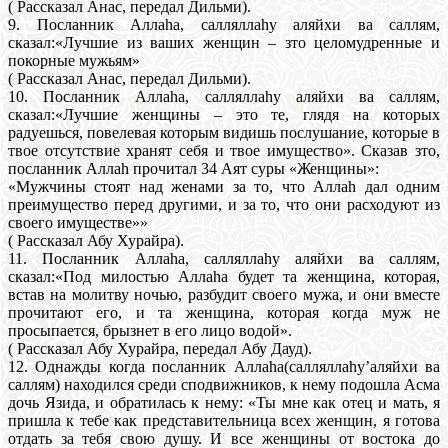
( Рассказал Анас, передал Дильми).
9. Посланник Аллаhа, салляллаhу аляйхи ва саллям,
сказал:«Лучшие из ваших женщин – зто целомудренные и
покорные мужьям»
( Рассказал Анас, передал Дильми).
10. Посланник Аллаhа, салляллаhу аляйхи ва саллям,
сказал:«Лучшие женщины – это те, глядя на которых
радуешься, повелевая которым видишь послушание, которые в
твое отсутствие хранят себя и твое имущество». Сказав зто,
посланник Аллаh прочитал 34 Аят суры «Женщины»:
«Мужчины стоят над женами за то, что Аллаh дал одним
преимущество перед другими, и за то, что они расходуют из
своего имуществе»»
( Рассказал Абу Хурайра).
11. Посланник Аллаhа, салляллаhу аляйхи ва саллям,
сказал:«Под милостью Аллаhа будет та женщина, которая,
встав на молитву ночью, разбудит своего мужа, и они вместе
прочитают его, и та женщина, которая когда муж не
просыпается, брызнет в его лицо водой».
( Рассказал Абу Хурайра, передал Абу Дауд).
12. Однажды когда посланник Аллаhа(салляллаhу’аляйхи ва
саллям) находился среди сподвижников, к нему подошла Асма
дочь Язида, и обратилась к нему: «Ты мне как отец и мать, я
пришла к тебе как представительница всех женщин, я готова
отдать за тебя свою душу. И все женщины от востока до