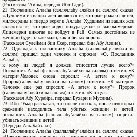
(Рассказала ‘Айша, передал Ибн Гади).
21. Посланник Аллаhа (cалляллаhу аляйхи ва саллям) сказал:
«Лучшими из ваших жен являются те, которые рожают детей,
милосердны и твердо верят в Аллаhа. Худшими из ваших жен
являются те, которые ходят полураздетые и высокомерные.
Лицемерки никогда не войдут в Рай. Самых достойных из
женщин будет также мало, как и белых ворон».
(Рассказал Сулейман бин Ясар, передал бин Абу Азина).
22. Однажды к посланнику Аллаhа (салляллаhу’аляйхи ва
саллям) пришел один человек и спросил: «О, Посланник
Аллаhа,
к кому из людей я должен относится лучше всего?»
Посланник Аллаhа(салляллаhу’аляйхи ва саллям) ответил: «К
матери».Человек снова спросил: «А затем к кому?»
Пророк(салляллаhу’аляйхи ва саллям) ответил: «К матери».
Человек еще раз спросил: «А затем к кому?» Пророк
(салляллаhу’аляйхи ва саллям) ответил: «К отцу».
(Рассказал Абу Xypайра, передал Бухари и Муслим).
23. Ибн ‘Умар рассказал, что после того как, после некоторых
сражений находились тела убитых женщин и детей,
посланник Аллаhа (салляллаhу’аляйхи ва саллям) запретил
убивать женщин и детей.
(Передал Аль-Байхаки).
24. Посланник Аллаhа (салляллаhу’аляйхи ва саллям) сказал:
«Преимущество женщин над мужчинами в том, что они