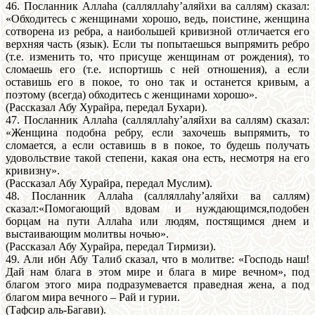
46. Посланник Аллаhа (салляллаhу’аляйхи ва саллям) сказал:
«Обходитесь с женщинами хорошо, ведь, поистине, женщина
сотворена из ребра, а наибольшей кривизной отличается его
верхняя часть (язык). Если ты попытаешься выпрямить ребро
(т.е. изменить то, что присуще женщинам от рождения), то
сломаешь его (т.е. испортишь с ней отношения), а если
оставишь его в покое, то оно так и останется кривым, а
поэтому (всегда) обходитесь с женщинами хорошо».
(Рассказал Абу Хурайра, передал Бухари).
47. Посланник Аллаhа (салляллаhу’аляйхи ва саллям) сказал:
«Женщина подобна ребру, если захочешь выпрямить, то
сломается, а если оставишь в в покое, то будешь получать
удовольствие такой степени, какая она есть, несмотря на его
кривизну».
(Рассказал Абу Хурайра, передал Муслим).
48. Посланник Аллаhа (салляллаhу’аляйхи ва саллям)
сказал:«Помогающий вдовам и нуждающимся,подобен
борцам на пути Аллаhа или людям, постящимся днем и
выстаивающим молитвы ночью».
(Рассказал Абу Хурайра, передал Тирмизи).
49. Али ибн Абу Талиб сказал, что в молитве: «Господь наш!
Дай нам блага в этом мире и блага в мире вечном», под
благом этого мира подразумевается праведная жена, а под
благом мира вечного – Рай и гурии.
(Тафсир аль-Багави).