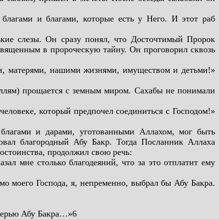
благами и благами, которые есть у Него. И этот раб
ькие слезы. Он сразу понял, что Досточтимый Пророк
вященным в пророческую тайну. Он проговорил сквозь
ми, матерями, нашими жизнями, имуществом и детьми!»
саллям) прощается с земным миром. Сахабы не понимали
 человеке, который предпочел соединиться с Господом!»
благами и дарами, уготованными Аллахом, мог быть
вовал благородный Абу Бакр. Тогда Посланник Аллаха
достоинства, продолжил свою речь:
азал мне столько благодеяний, что за это отплатит ему
о моего Господа, я, непременно, выбрал бы Абу Бакра.
дверью Абу Бакра…»6