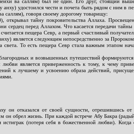
лейхи ва саллям) был не один. Его друг, стоящий выш
 анху) удостоился чести и почета быть рядом с ним в пе
а саллям), говоря своему дорогому товарищу:
40), открывал тайну покровительства Аллаха. Просвещ
ни сердец перед Аллахом. Что касается передачи тайны 
считается пещера Севр, а первый счастливый получател
нху) является следующим непосредственно за Пророком 
а света. То есть пещера Севр стала важным этапом нача
ех благородных и возвышенных путешествий формируются
м любви является приверженность к тому, к чему
прив
ений к лучшему и усвоению образа действий, присуще
иями.
ху он отказался от своей сущности, отрешившись от
им он обрел жизнь. При каждой встрече Абу Бакра (рады
и истиграк (потеря себя в божественной любви). Когда