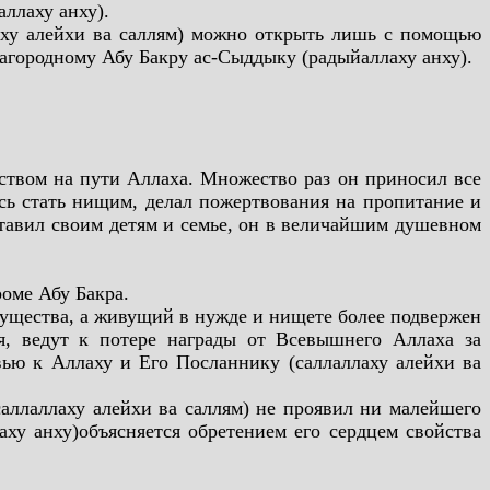
ллаху анху).
лаху алейхи ва саллям) можно открыть лишь с помощью
агородному Абу Бакру ас-Сыддыку (радыйаллаху анху).
еством на пути Аллаха. Множество раз он приносил все
ясь стать нищим, делал пожертвования на пропитание и
тавил своим детям и семье,
он в величайшим душевном
роме Абу Бакра.
мущества, а живущий в нужде и нищете более подвержен
я, ведут к потере награды от Всевышнего Аллаха за
ью к Аллаху и Его Посланнику (саллаллаху алейхи ва
саллаллаху алейхи ва саллям) не проявил ни малейшего
аху анху)объясняется обретением его сердцем свойства