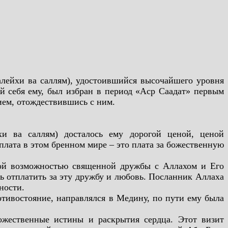
алейхи ва саллям), удостоившийся высочайшего уровня
й себя
ему, был избран в период «Аср Саадат» первым
ием, отождествившись с ним.
хи ва саллям) досталось ему дорогой ценой, ценой
плата в этом бренном мире – это плата за божественную
мой возможностью священной дружбы с Аллахом и Его
ть отплатить за эту дружбу и любовь. Посланник Аллаха
ности.
отивостояние, направлялся в Медину, по пути ему была
ожественные истины и раскрытия сердца. Этот визит