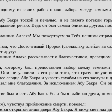
 одному из своих рабов право выбора между
земными 
бу Бакра тоской и печалью, и из глазего потекли гор
ощальной речью. Ведь он был самым близким другом,
пос
осланник Аллаха! Мы пожертвуем за Тебя нашими отца
 том, что Досточтимый Пророк (саллаллаху алейхи ва 
г другу:
анник Аллаха рассказывает о благочестивом, праведном
м, которому был предоставлен выбор между земными 
 Они не уловили в его речи того, что сразу почувст
ее сердце Абу Бакра и указать сахабам на его заслуги и 
зал мне благодеяния. За исключением Абу Бакра! Он ок
е был и есть Абу Бакр. Если бы я выбирал друга, помим
м), чувствуя приближение смерти, повелел:
нется открытой лишь дверь Абу Бакра. Я вижу свет над 