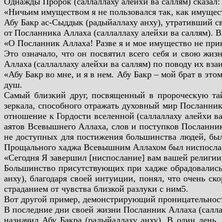
Однажды Пророк (саллаллаху алейхи ва саллям) сказал:
«Ничьим имуществом я не пользовался так, как имущес
Абу Бакр ас-Сыддык (радыйаллаху анху), утративший св
от
Посланника Аллаха (саллаллаху алейхи ва саллям). В
«О Посланник Аллаха! Разве я и мое имущество не при
Это означало, что он посвятил всего себя и свою жиз
Аллаха
(саллаллаху алейхи ва саллям) по поводу их вз
«Абу Бакр во мне, и я в нем. Абу Бакр – мой брат в э
душ.
Самый близкий друг, посвященный в пророческую та
зеркала, способного отражать духовный мир Посланника
отношение к Гордости вселенной (саллаллаху алейхи ва
аятов Всевышнего Аллаха, слов и поступков Посланник
не доступных для постижения большинства людей, был
Прощального хаджа Всевышним Аллахом был ниспослан 
«Сегодня Я завершил [ниспослание] вам вашей религии,
Большинство присутствующих при хадже обрадовались
анху), благодаря своей интуиции, понял, что очень с
страданием от чувства близкой разлуки с ним5.
Вот другой пример, демонстрирующий проницательность
В последние дни своей жизни Посланник Аллаха (саллал
назначил Абу Бакра (радыйаллаху анху). В один день,