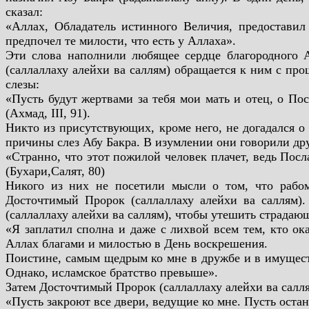
сказал:
«Аллах, Обладатель истинного Величия, предоставил
предпочел те милости, что есть у Аллаха».
Эти слова наполнили любящее сердце благородного А
(саллаллаху алейхи ва саллям) обращается к ним с пр
слезы:
«Пусть будут жертвами за тебя мои мать и отец, о П
(Ахмад, III, 91).
Никто из присутствующих, кроме него, не догадался о
причины слез Абу Бакра. В изумлении они говорили дру
«Странно, что этот пожилой человек плачет, ведь Посл
(Бухари,Салят, 80)
Никого из них не посетили мысли о том, что рабо
Досточтимый Пророк (саллаллаху алейхи ва саллям).
(саллаллаху алейхи ва саллям), чтобы утешить страдающ
«Я заплатил сполна и даже с лихвой всем тем, кто ока
Аллах благами и милостью в День воскрешения.
Поистине, самым щедрым ко мне в дружбе и в имуществ
Однако, исламское братство превыше».
Затем Досточтимый Пророк (саллаллаху алейхи ва салля
«Пусть закроют все двери, ведущие ко мне. Пусть оста