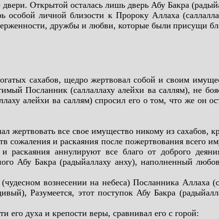
двери. Открытой осталась лишь дверь Абу Бакра (радыйа
рь особой личной близости к Пророку Аллаха (саллал
верженности, дружбы и любви, которые были
присущи бл
богатых сахабов, щедро жертвовал собой и своим имущ
имый Посланник (саллаллаху алейхи ва саллям), не бо
ллаху алейхи ва саллям) спросил его о том, что же он ос
шал жертвовать все свое имущество никому из сахабов, к
тв сожаления и раскаяния после пожертвования всего и
 и раскаяния аннулируют все благо от доброго деяни
ого Абу Бакра (радыйаллаху анху), наполненный любов
 (чудесном вознесении на небеса) Посланника Аллаха (
ивый), Разумеется, этот поступок Абу Бакра (радыйалл
и его духа и крепости веры, сравнивал его с горой: