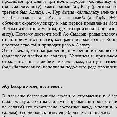
продлился три дня и три ночи. Пророк (саллаллаху а
(радыйаллаху анху). Благородный Абу Бакр (радыйаллаху
третьим был Аллах)…». Нур бытия (саллаллаху алейхи в
«…Не печалься, ведь Аллах – с нами!» (ат-Тауба, 9/
обучения скрытому зикру и как первое проявление бояз
Ислама известным местом, где это произошло впервые,
анху). Поэтому досточтимый Ас-Сыддык (радыйаллаху а
(цепь приемственности), которая продолжится до Конц
пространство тайн приводит раба к Аллаху.
Это означает, что направление, намерение и цель вс
(саллаллаху алейхи ва саллям). Условием и признако
отождествления с любимым человеком, на пути измен
(радыйаллаху анху) наполнена подобного рода
проявлен
Абу Бакр во мне, а я в нем…
В пламени безграничной любви и стремления к Алла
(саллаллаху алейхи ва саллям) и пребывании рядом с н
ва саллям) его охватывало состояние важд (упоения) 
саллям), его любовь к нему еще больше усиливалась.