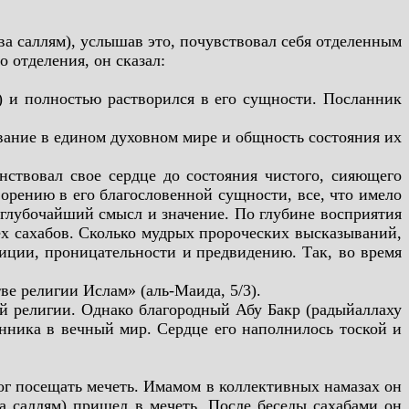
ва саллям), услышав это, почувствовал себя отделенным
 отделения, он сказал:
м) и полностью растворился в его сущности. Посланник
ывание в едином духовном мире и общность состояния их
нствовал свое сердце до состояния чистого, сияющего
ворению в его благословенной сущности, все, что имело
) глубочайший смысл и значение. По глубине восприятия
ех сахабов. Сколько мудрых пророческих высказываний,
иции, проницательности и
предвидению. Так, во время
ве религии Ислам» (аль-Маида, 5/3).
 религии. Однако благородный Абу Бакр (радыйаллаху
нника в вечный мир. Сердце его наполнилось тоской и
мог посещать мечеть. Имамом в коллективных намазах он
ва саллям) пришел в мечеть. После беседы сахабами он