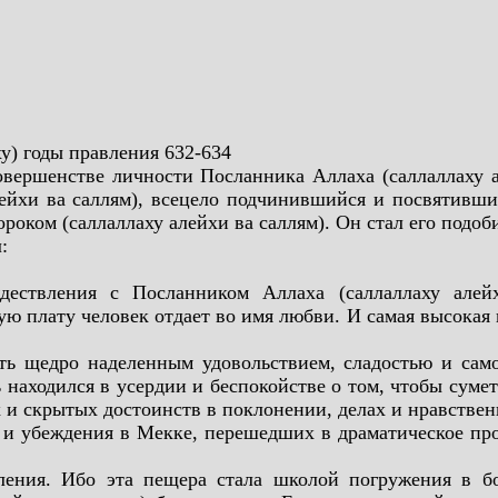
у) годы правления 632-634
овершенстве личности Посланника Аллаха (саллаллаху 
ейхи ва саллям), всецело подчинившийся и посвятивши
оком (саллаллаху алейхи ва саллям). Он стал его подоб
:
дествления с Посланником Аллаха (саллаллаху алей
 плату человек отдает во имя любви. И самая высокая 
ыть щедро наделенным удовольствием, сладостью и са
 находился в усердии и беспокойстве о том, чтобы суме
х и скрытых достоинств в поклонении, делах и нравствен
 и убеждения в Мекке, перешедших в драматическое пр
ления. Ибо эта пещера стала школой погружения в б