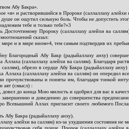
твом Абу Бакра».
ое «я» и растворившийся в Пророке (саллаллаху алейхи 
 душе он ощутил сильную боль. Чтобы не допустить этого
надлежим тебе и только тебе?»3
нь Досточтимому Пророку (саллаллаху алейхи ва салля
аимоотношений сказал:
том мире и в мире ином»4, тем самым подтвердив их преб
йну
Благородный Абу Бакр (радыйаллаху анху) соверше
 Аллаха (саллаллаху алейхи ва саллям). Благодаря раст
 саллям), обрело в сердце Абу Бакра (радыйаллаху анху
а Аллаха (саллаллаху алейхи ва саллям) он опередил вс
и прочувствованы и поняты им, благодаря тонкой инту
аят (смысл) :
 довел до конца Мою милость и одобрил для вас в качест
 завершению и доведению до совершенства предписаний
коро Всевышний Аллах пригласит своего любимого
Посла
 Абу Бакра (радыйаллаху анху).
лаху алейхи ва саллям) из-за ухудшения состояния не 
 почувствовав себя лучше, Пророк (саллаллаху алейхи 