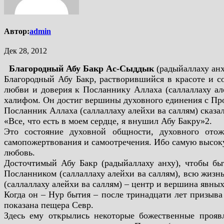
Автор:
admin
Дек 28, 2012
Благородный Абу Бакр Ас-Сыддык
(радыйаллаху анх
Благородный Абу Бакр, растворившийся в красоте и с
любви и доверия к Посланнику Аллаха (саллаллаху ал
халифом. Он достиг вершины духовного единения с Прор
Посланник Аллаха (саллаллаху алейхи ва саллям) сказал
«Все, что есть в моем сердце, я внушил Абу Бакру»2.
Это состояние духовной общности, духовного отож
самопожертвования и самоотречения. Ибо самую высокую
любовь.
Досточтимый Абу Бакр (радыйаллаху анху), чтобы б
Посланником (саллаллаху алейхи ва саллям), всю жизнь
(саллаллаху алейхи ва саллям) – центр и вершина явны
Когда он – Нур бытия – после тринадцати лет призыва
показана пещера Севр.
Здесь ему открылись некоторые божественные прояв