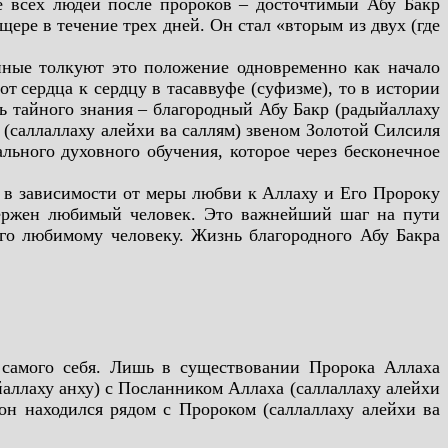
е всех людей
после пророков – досточтимый Абу Бакр
щере в течение трех дней. Он стал «вторым из двух (где
енные толкуют это положение одновременно как начало
от
сердца к сердцу в тасаввуфе (суфизме), то в истории
ь тайного знания – благородный Абу Бакр (радыйаллаху
(саллаллаху алейхи ва саллям) звеном Золотой Силсиля
льного духовного обучения, которое через бесконечное
 в зависимости от меры любви к Аллаху и Его Пророку
ержен любимый человек. Это важнейший шаг на пути
го любимому человеку. Жизнь благородного Абу Бакра
 самого себя. Лишь в существовании Пророка Аллаха
йаллаху
анху) с Посланником Аллаха (саллаллаху алейхи
 он находился рядом с Пророком (саллаллаху алейхи ва