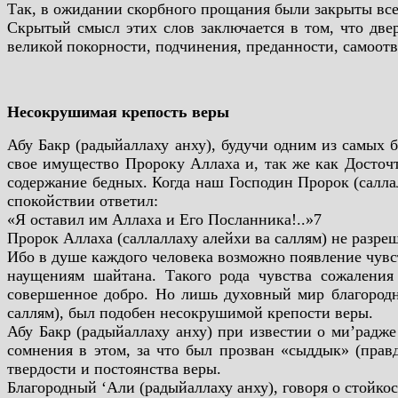
Так, в ожидании скорбного прощания были закрыты все 
Скрытый смысл этих слов заключается в том, что две
великой
покорности, подчинения, преданности, самоот
Несокрушимая крепость веры
Абу Бакр (радыйаллаху анху), будучи одним из самых 
свое имущество Пророку Аллаха и, так же как Досточт
содержание бедных. Когда наш Господин
Пророк (салла
спокойствии ответил:
«Я оставил им Аллаха и Его Посланника!..»7
Пророк Аллаха (саллаллаху алейхи ва саллям) не разре
Ибо в душе каждого человека возможно появление чувс
наущениям шайтана. Такого рода чувства сожаления
совершенное добро. Но лишь духовный мир благородн
саллям), был подобен несокрушимой крепости веры.
Абу Бакр (радыйаллаху анху) при известии о ми’радже
сомнения в этом, за что был прозван «сыддык» (правд
твердости и постоянства веры.
Благородный ‘Али (радыйаллаху анху), говоря о стойкост