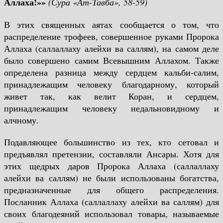
Аллаха!»»
(Сура «Ат-Тавба», 58-59)
В этих священных аятах сообщается о том, что
распределение трофеев, совершенное руками Пророка
Аллаха (саллаллаху алейхи ва саллям), на самом деле
было совершено самим Всевышним Аллахом. Также
определена разница между сердцем кальби-салим,
принадлежащим человеку благодарному, который
живет так, как велит Коран, и сердцем,
принадлежащим человеку недальновидному и
алчному.
Подавляющее большинство из тех, кто сетовал и
предъявлял претензии, составляли Ансары. Хотя для
этих щедрых даров Пророка Аллаха (саллаллаху
алейхи ва саллям) не были использованы богатства,
предназначенные для общего распределения.
Посланник Аллаха (саллаллаху алейхи ва саллям) для
своих благодеяний использовал товары, называемые