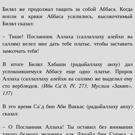
Билял же продолжал тащить за собой Аббаса. Когда
вопли и крики Аббаса усилились, высокочтимый
Билял сказал:
– Тише! Посланник Аллаха (саллаллаху алейхи ва
саллям) велел мне дать тебе платье, чтобы заставить
замолчать тебя!
В итоге Билял Хабаши (радыйаллаху анху) дал
успокоившемуся Аббасу еще одно платье. Пророк
Аллаха (саллаллаху алейхи ва саллям) же выделил ему
сто верблюдов.
(Ибн Са`д,
IV
, 273; Муслим «Закят»,
137)
В это время Са`д бин Аби Ваккас (радыйаллаху анху)
сказал:
– О Посланник Аллаха! Ты оставил без внимания
такого бедного человека, как Джуайл бин Сурака, а