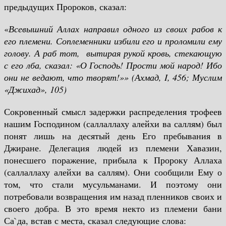
предыдущих Пророков, сказал:
«
Всевышний Аллах направил одного из своих рабов к
его племени. Соплеменники избили его и проломили ему
голову. А раб тот, вытирая рукой кровь, стекающую
с его лба, сказал: «О Господь! Прости мой народ! Ибо
они не ведают, что творят!»»
(Ахмад,
I
, 456; Муслим
«Джихад», 105)
Сокровенный смысл задержки распределения трофеев
нашим Господином (саллаллаху алейхи ва саллям) был
понят лишь на десятый день Его пребывания в
Джиране. Делегация людей из племени Хавазин,
понесшего поражение, прибыла к Пророку Аллаха
(саллаллаху алейхи ва саллям). Они сообщили Ему о
том, что стали мусульманами. И поэтому они
потребовали возвращения им назад пленников своих и
своего добра. В это время некто из племени бани
Са`да, встав с места, сказал следующие слова: