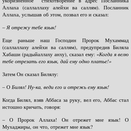
укоризненное стихотворение в адрес Посланника
Аллаха (саллаллаху алейхи ва саллям). Посланник
Аллаха, услышав об этом, позвал его и сказал:
–
Я отрежу тебе язык!
Еще раньше наш Господин Пророк Мухаммад
(саллаллаху алейхи ва саллям), предупредив Биляла
Хабаши (радыйаллаху анху), сказал ему: «
Когда я велю
тебе отрезать его язык, дай ему одно платье!»
Затем Он сказал Билялу:
– О
Билял! Ну-ка, веди его и отрежь ему язык!
Когда Билял, взяв Аббаса за руку, вел его, Аббас стал
истошно кричать, говоря:
– О Пророк Аллаха! Он отрежет мне язык! О
Мухаджиры, он что, отрежет мне язык?