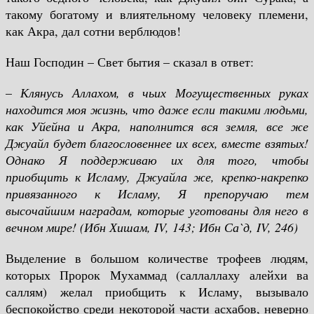
такому богатому и влиятельному человеку племени,
как Акра, дал сотни верблюдов!
Наш Господин – Свет бытия – сказал в ответ:
–
Клянусь Аллахом, в чьих Могущественных руках
находится моя жизнь, что даже если такими людьми,
как Уйейна и Акра, наполнится вся земля, все же
Джуайл будет благословеннее их всех, вместе взятых!
Однако Я поддерживаю их для того, чтобы
приобщить к Исламу, Джуайла же, крепко-накрепко
привязанного к Исламу, Я препоручаю тем
высочайшим наградам, которые уготованы для него в
вечном мире! (Ибн Хишам,
IV
, 143; Ибн Са`д,
IV
, 246)
Выделение в большом количестве трофеев людям,
которых Пророк Мухаммад (саллаллаху алейхи ва
саллям) желал приобщить к Исламу, вызывало
беспокойство среди некоторой части асхабов, неверно