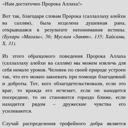
«Нам достаточно Пророка Аллаха!»
Вот так, благодаря словам Пророка (саллаллаху алейхи
ва саллям), была исцелена душевная рана,
открывшаяся в результате непонимания истины.
(Бухари «Магази», 56; Муслим «Закят», 135; Хайсами,
X
, 31).
Из этого образцового поведения Пророка Аллаха
(саллаллаху алейхи ва саллям) мы можем извлечь для
себя немало уроков. Человек по своей природе устроен
так, что его можно завоевать при помощи благодеяний
и доброты. Тот, кого облагодетельствовали, если это
враг, то вражда его исчезает, если он находится
посередине, то он становится гораздо ближе, если
находится рядом – дружеские чувства его
усиливаются.
Случай распределения трофейного добра является