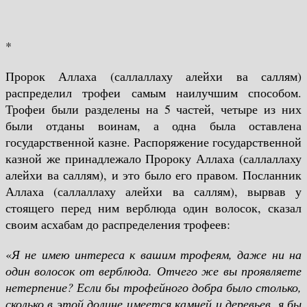
*
Пророк Аллаха (саллаллаху алейхи ва саллям)
распределил трофеи самым наилучшим способом.
Трофеи были разделены на 5 частей, четыре из них
были отданы воинам, а одна была оставлена
государственной казне. Распоряжение государственной
казной же принадлежало Пророку Аллаха (саллаллаху
алейхи ва саллям), и это было его правом. Посланник
Аллаха (саллаллаху алейхи ва саллям), вырвав у
стоящего перед ним верблюда один волосок, сказал
своим асхабам до распределения трофеев:
«
Я не имею интереса к вашим трофеям, даже ни на
один волосок от верблюда. Отчего же вы проявляете
нетерпение? Если бы трофейного добра было столько,
сколько в этой долине имеется камней и деревьев, я бы