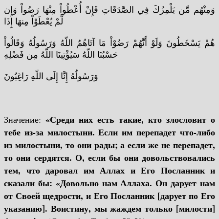
وَمِنْهُم مَّن يَلْمِزُكَ فِي الصَّدَقَاتِ فَإِنْ أُعْطُواْ مِنْهَا رَضُواْ وَإِن
لَّمْ يُعْطَوْاْ مِنهَا إِذَا
هُمْ يَسْخَطُونَ وَلَوْ أَنَّهُمْ رَضُوْاْ مَا آتَاهُمُ اللّهُ وَرَسُولُهُ وَقَالُواْ
حَسْبُنَا اللّهُ سَيُؤْتِينَا اللّهُ مِن فَضْلِهِ
وَرَسُولُهُ إِنَّا إِلَى اللّهِ رَاغِبُونَ
«Среди них есть такие, кто злословит о
Значение:
тебе из-за милостыни. Если им перепадет что-либо
из милостыни, то они рады; а если же не перепадет,
то они сердятся. О, если бы они довольствовались
тем, что даровал им Аллах и Его Посланник и
сказали бы: «Довольно нам Аллаха. Он дарует нам
от Своей щедрости, и Его Посланник [дарует по Его
указанию]. Воистину, мы жаждем только [милости]