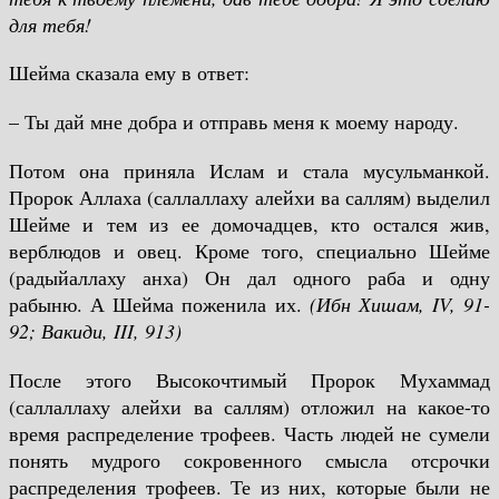
для тебя!
Шейма сказала ему в ответ:
– Ты дай мне добра и отправь меня к моему народу.
Потом она приняла Ислам и стала мусульманкой.
Пророк Аллаха (саллаллаху алейхи ва саллям) выделил
Шейме и тем из ее домочадцев, кто остался жив,
верблюдов и овец. Кроме того, специально Шейме
(радыйаллаху анха) Он дал одного раба и одну
рабыню. А Шейма поженила их.
(Ибн Хишам,
IV
, 91-
92; Вакиди,
III
, 913)
После этого Высокочтимый Пророк Мухаммад
(саллаллаху алейхи ва саллям) отложил на какое-то
время распределение трофеев. Часть людей не сумели
понять мудрого сокровенного смысла отсрочки
распределения трофеев. Те из них, которые были не