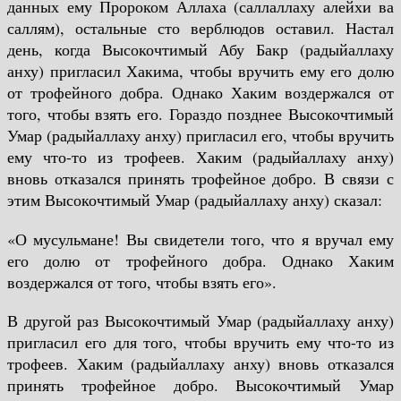
данных ему Пророком Аллаха (саллаллаху алейхи ва
саллям), остальные сто верблюдов оставил. Настал
день, когда Высокочтимый Абу Бакр (радыйаллаху
анху) пригласил Хакима, чтобы вручить ему его долю
от трофейного добра. Однако Хаким воздержался от
того, чтобы взять его. Гораздо позднее Высокочтимый
Умар (радыйаллаху анху) пригласил его, чтобы вручить
ему что-то из трофеев. Хаким (радыйаллаху анху)
вновь отказался принять трофейное добро. В связи с
этим Высокочтимый Умар (радыйаллаху анху) сказал:
«О мусульмане! Вы свидетели того, что я вручал ему
его долю от трофейного добра. Однако Хаким
воздержался от того, чтобы взять его».
В другой раз Высокочтимый Умар (радыйаллаху анху)
пригласил его для того, чтобы вручить ему что-то из
трофеев. Хаким (радыйаллаху анху) вновь отказался
принять трофейное добро. Высокочтимый Умар