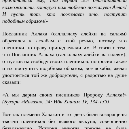
причитается ему, при первой же благоприятной
возможности, которую нам любезно пожалует Аллах!
И пусть тот, кто пожелает это, поступит
подобным образом!»
Посланник Аллаха (саллаллаху алейхи ва саллям)
обратился к асхабам с этой речью, потому что
пленники по праву принадлежали им. В связи с тем,
что Посланник Аллаха (саллаллаху алейхи ва саллям),
отпустив на свободу своих пленников, попросил также
и их поступить подобным образом, все асхабы, желая
удостоиться той же добродетели, с радостью на душе
сказали:
«А мы дарим своих пленников Пророку Аллаха!»
(Бухари «Магази», 54; Ибн Хишам,
IV
, 134-135)
Вот так племени Хавазин в тот день были возвращены
тысячи пленников без всякого выкупа, совершенно
безвозмездно. История никогда прежде не была