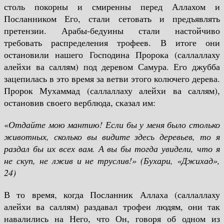
столь покорны и смиренны перед Аллахом и
Посланником Его, стали сетовать и предъявлять
претензии. Арабы-бедуины стали настойчиво
требовать распределения трофеев. В итоге они
остановили нашего Господина Пророка (саллаллаху
алейхи ва саллям) под деревом Самура. Его джубба
зацепилась в это время за ветви этого колючего дерева.
Пророк Мухаммад (саллаллаху алейхи ва саллям),
остановив своего верблюда, сказал им:
«
Отдайте мою мантию! Если бы у меня было столько
животных, сколько вы видите здесь деревьев, то я
раздал бы их всех вам. А вы бы тогда увидели, что я
не скуп, не лжив и не труслив!»
(Бухари, «Джихад»,
24)
В то время, когда Посланник Аллаха (саллаллаху
алейхи ва саллям) раздавал трофеи людям, они так
навалились на Него, что Он, говоря об одном из