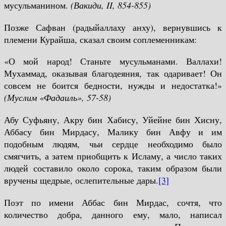
мусульманином.
(Вакиди,
II
, 854-855)
Позже Сафван (радыйаллаху анху), вернувшись к
племени Курайша, сказал своим соплеменникам:
«О мой народ! Станьте мусульманами. Валлахи!
Мухаммад, оказывая благодеяния, так одаривает! Он
совсем не боится бедности, нужды и недостатка!»
(Муслим «Фадаиль», 57-58)
Абу Суфьяну, Акру бин Хабису, Уйейне бин Хисну,
Аббасу бин Мирдасу, Малику бин Авфу и им
подобным людям, чьи сердце необходимо было
смягчить, а затем приобщить к Исламу, а число таких
людей составило около сорока, таким образом были
вручены щедрые, ослепительные дары.
[3]
Поэт по имени Аббас бин Мирдас, сочтя, что
количество добра, данного ему, мало, написал