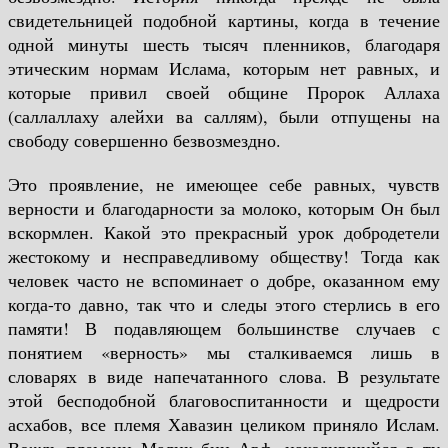
свидетельницей подобной картины, когда в течение
одной минуты шесть тысяч пленников, благодаря
этическим нормам Ислама, которым нет равных, и
которые привил своей общине Пророк Аллаха
(саллаллаху алейхи ва саллям), были отпущены на
свободу совершенно безвозмездно.
Это проявление, не имеющее себе равных, чувств
верности и благодарности за молоко, которым Он был
вскормлен. Какой это прекрасный урок добродетели
жестокому и несправедливому обществу! Тогда как
человек часто не вспоминает о добре, оказанном ему
когда-то давно, так что и следы этого стерлись в его
памяти! В подавляющем большинстве случаев с
понятием «верность» мы сталкиваемся лишь в
словарях в виде напечатанного слова. В результате
этой бесподобной благовоспитанности и щедрости
асхабов, все племя Хавазин целиком приняло Ислам.
Вождь племени Малик бин Авф, находившийся в ту