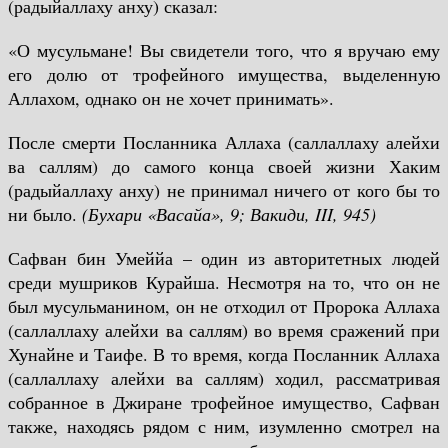
(радыйаллаху анху) сказал:
«О мусульмане! Вы свидетели того, что я вручаю ему
его долю от трофейного имущества, выделенную
Аллахом, однако он не хочет принимать».
После смерти Посланника Аллаха (саллаллаху алейхи
ва саллям) до самого конца своей жизни Хаким
(радыйаллаху анху) не принимал ничего от кого бы то
ни было.
(Бухари «Васайа», 9; Вакиди,
III
, 945)
Сафван бин Умеййа – один из авторитетных людей
среди мушриков Курайша. Несмотря на то, что он не
был мусульманином, он не отходил от Пророка Аллаха
(саллаллаху алейхи ва саллям) во время сражений при
Хунайне и Таифе. В то время, когда Посланник Аллаха
(саллаллаху алейхи ва саллям) ходил, рассматривая
собранное в Джиране трофейное имущество, Сафван
также, находясь рядом с ним, изумленно смотрел на