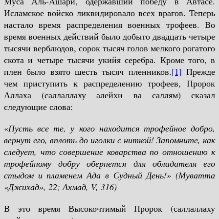
Муса Аль-Ашари, одержавший победу в Автасе.
Исламское войско ликвидировало всех врагов. Теперь
настало время распределения военных трофеев. Во
время военных действий было добыто двадцать четыре
тысячи верблюдов, сорок тысяч голов мелкого рогатого
скота и четыре тысячи укийя серебра. Кроме того, в
плен было взято шесть тысяч пленников.
[1]
Прежде
чем приступить к распределению трофеев, Пророк
Аллаха (саллаллаху алейхи ва саллям) сказал
следующие слова:
«
Пусть все те, у кого находится трофейное добро,
вернут его, вплоть до иголки с ниткой! Запомните, как
следует, что совершение коварства по отношению к
трофейному добру обернется для обладателя его
стыдом и пламенем Ада в Судный День!»
(Муватта
«Джихад», 22; Ахмад,
V
, 316)
В это время Высокочтимый Пророк (саллаллаху