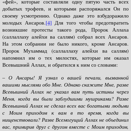
«фей», которые составляли одну пятую часть всех
добытых трофеев, и которыми распоряжался Он по
своему усмотрению. Однако даже это взбудоражило
молодых Ансаров.
[4]
Для того чтобы предотвратить
возникшие протесты такого рода, Пророк Аллаха
(саллаллаху алейхи ва саллям) собрал всех Ансаров.
На этом собрании не было никого, кроме Ансаров.
Пророк Мухаммад (саллаллаху алейхи ва саллям)
напомнил им о тех милостях, которые им оказал
Всевышний Аллах, и обратился к ним со словами:
–
О Ансары! Я узнал о вашей печали, вызванной
вашими мыслями обо Мне. Однако скажите Мне, разве
Всевышний Аллах не указал вам путь истины через
Меня, когда вы были заблудшими мушриками? Разве
Всевышний Аллах не сделал всех вас богатыми людьми
с Моим приходом к вам в то время, когда вы
нищенствовали? Разве Всемогущий Аллах не объединил
вас, примирив друг с другом вместе с Моим приходом,