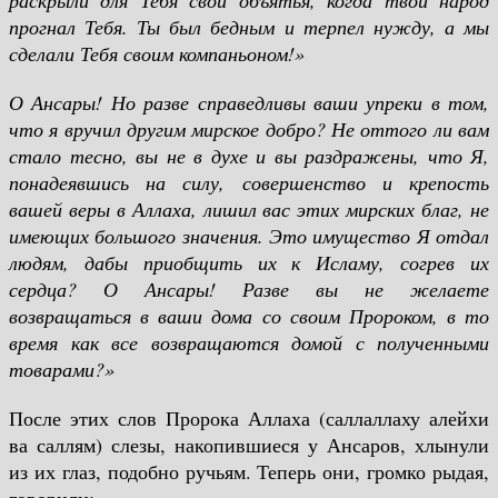
раскрыли для Тебя свои объятья, когда твой народ
прогнал Тебя. Ты был бедным и терпел нужду, а мы
сделали Тебя своим компаньоном!»
О Ансары! Но разве справедливы ваши упреки в том,
что я вручил другим мирское добро? Не оттого ли вам
стало тесно, вы не в духе и вы раздражены, что Я,
понадеявшись на силу, совершенство и крепость
вашей веры в Аллаха, лишил вас этих мирских благ, не
имеющих большого значения. Это имущество Я отдал
людям, дабы приобщить их к Исламу, согрев их
сердца? О Ансары! Разве вы не желаете
возвращаться в ваши дома со своим Пророком, в то
время как все возвращаются домой с полученными
товарами?»
После этих слов Пророка Аллаха (саллаллаху алейхи
ва саллям) слезы, накопившиеся у Ансаров, хлынули
из их глаз, подобно ручьям. Теперь они, громко рыдая,