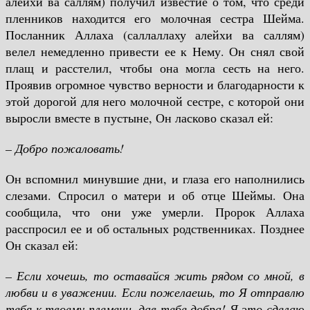
алейхи ва саллям) получил известие о том, что среди
пленников находится его молочная сестра Шейма.
Посланник Аллаха (саллаллаху алейхи ва саллям)
велел немедленно привести ее к Нему. Он снял свой
плащ и расстелил, чтобы она могла сесть на него.
Проявив огромное чувство верности и благодарности к
этой дорогой для него молочной сестре, с которой они
выросли вместе в пустыне, Он ласково сказал ей:
– Добро пожаловать!
Он вспомнил минувшие дни, и глаза его наполнились
слезами. Спросил о матери и об отце Шеймы. Она
сообщила, что они уже умерли. Пророк Аллаха
расспросил ее и об остальных родственниках. Позднее
Он сказал ей:
– Если хочешь, то оставайся жить рядом со мной, в
любви и в уважении. Если пожелаешь, то Я отправлю
тебя к твоему племени, дав тебе добра! Я это сделаю