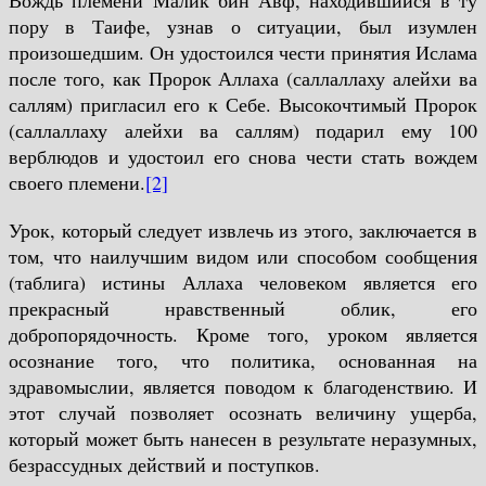
пору в Таифе, узнав о ситуации, был изумлен
произошедшим. Он удостоился чести принятия Ислама
после того, как Пророк Аллаха (саллаллаху алейхи ва
саллям) пригласил его к Себе. Высокочтимый Пророк
(саллаллаху алейхи ва саллям) подарил ему 100
верблюдов и удостоил его снова чести стать вождем
своего племени.
[2]
Урок, который следует извлечь из этого, заключается в
том, что наилучшим видом или способом сообщения
(таблига) истины Аллаха человеком является его
прекрасный нравственный облик, его
добропорядочность. Кроме того, уроком является
осознание того, что политика, основанная на
здравомыслии, является поводом к благоденствию. И
этот случай позволяет осознать величину ущерба,
который может быть нанесен в результате неразумных,
безрассудных действий и поступков.