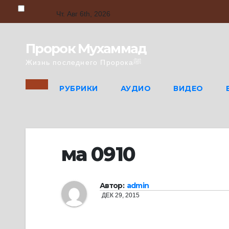
Skip
to
Чт. Авг 6th, 2026
content
Пророк Мухаммад
Жизнь последнего Пророкаﷺ
РУБРИКИ
АУДИО
ВИДЕО
ма 0910
Автор:
admin
ДЕК 29, 2015