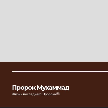
Пророк Мухаммад
Жизнь последнего Пророкаﷺ