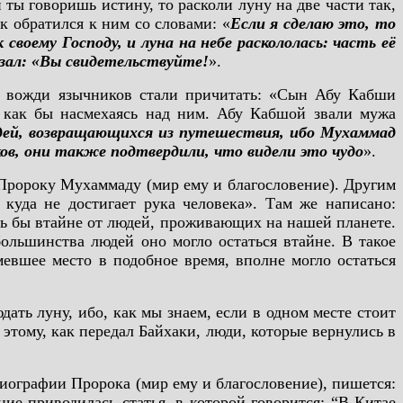
ты говоришь истину, то расколи луну на две части так,
ок обратился к ним со словами: «
Если я сделаю это, то
своему Господу, и луна на небе раскололась: часть её
казал: «Вы свидетельствуйте!
».
к, вожди язычников стали причитать: «Сын Абу Кабши
 как бы насмехаясь над ним. Абу Кабшой звали мужа
дей, возвращающихся из путешествия, ибо Мухаммад
ов, они также подтвердили, что видели это чудо
».
Пророку Мухаммаду (мир ему и благословение). Другим
куда не достигает рука человека». Там же написано:
ось бы втайне от людей, проживающих на нашей планете.
большинства людей оно могло остаться втайне. В такое
мевшее место в подобное время, вполне могло остаться
дать луну, ибо, как мы знаем, если в одном месте стоит
к этому, как передал Байхаки, люди, которые вернулись в
иографии Пророка (мир ему и благословение), пишется:
ние приводилась статья, в которой говорится: “В Китае