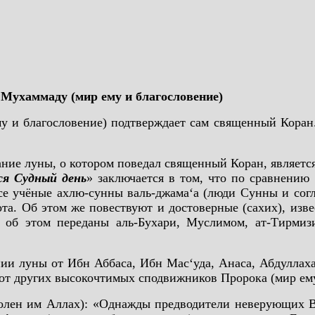
ухаммаду (мир ему и благословение)
 и благословение) подтверждает сам священный Коран. 
ание луны, о котором поведал священный Коран, являет
ся Судный день
» заключается в том, что по сравнени
се учёные ахлю-сунны валь-джама‘а (люди Сунны и сог
та. Об этом же повествуют и достоверные (сахих), изв
ы об этом переданы аль-Бухари, Муслимом, ат-Тирми
ии луны от Ибн Аббаса, Ибн Мас‘уда, Анаса, Абдуллах
от других высокочтимых сподвижников Пророка (мир ему
волен им Аллах): «Однажды предводители неверующих 