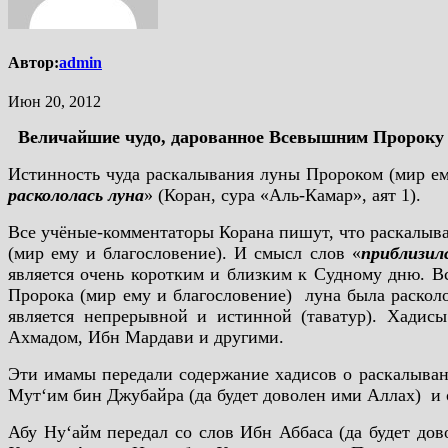
Автор:
admin
Июн 20, 2012
Величайшие чудо, дарованное Всевышним Пророку М
Истинность чуда раскалывания луны Пророком (мир ему
раскололась луна
» (Коран, сура «Аль-Камар», аят 1).
Все учёные-комментаторы Корана пишут, что раскалыв
(мир ему и благословение). И смысл слов «
приблизил
является очень коротким и близким к Судному дню. В
Пророка (мир ему и благословение) луна была расколо
является непрерывной и истинной (таватур). Хадис
Ахмадом, Ибн Мардави и другими.
Эти имамы передали содержание хадисов о раскалыван
Мут‘им бин Джубайра (да будет доволен ими Аллах) и 
Абу Ну‘айм передал со слов Ибн Аббаса (да будет до