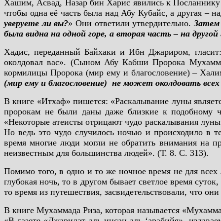
Хашим, Асвад, Назар бин Харис явились к Посланнику А
чтобы одна её часть была над Абу Кубайс, а другая – н
уверуете ли вы?
» Они ответили утвердительно.
Затем 
была видна на одной горе, а вторая часть – на друго
Хадис, переданный Байхаки и Ибн Джариром, гласит:
околдовал вас». (Сыном Абу Кабши Пророка Мухамма
кормилицы Пророка (мир ему и благословение) – Хали
(мир ему и благословение) не может околдовать всех
В книге «Итхаф» пишется: «Раскалывание луны являет
пророкам не были даны даже близкие к подобному чу
«Некоторые атеисты отрицают чудо раскалывания луны, 
Но ведь это чудо случилось ночью и происходило в те
время многие люди могли не обратить внимания на про
неизвестным для большинства людей». (Т. 8. С. 313).
Помимо того, в одно и то же ночное время не для всех 
глубокая ночь, то в другом бывает светлое время суток,
то время из путешествия, засвидетельствовали, что они 
В книге Мухаммада Риза, которая называется «Мухамма
«В газете «Джаридат аль-инсан аль-‘арабийя», издавае