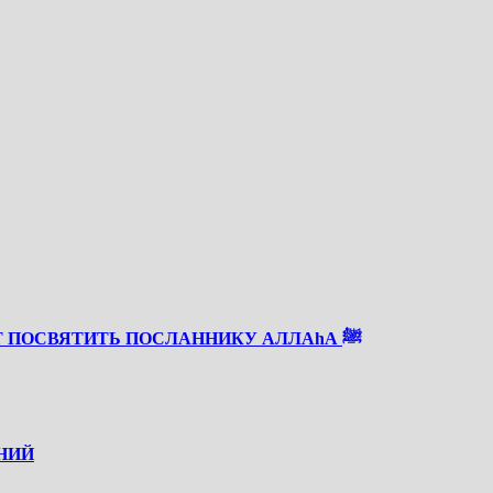
СКОРО РАБИУЛЬ АВВАЛЬ — ВРЕМЯ, КОТОРОЕ СТОИТ ПОСВЯТИТЬ ПОСЛАННИКУ АЛЛАhА ﷺ
НИЙ