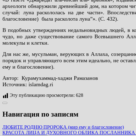
археологи обнаружили древнейший дом, на котором чита
случай: луна раскололась на две части». Впоследст
благословение) была расколота луна”». (С. 432).
В подобных утверждениях недальновидных людей, в ко
чудо, но даже существование самого Всевышнего Алла
молекулы и клетки.
Для нас же, мусульман, верующих в Аллаха, созерцан
порядок и управляющего всем этим идеально, не оставл
ему и благословение).
Автор: Курамухаммад-хаджи Рамазанов
Источник: islamdag.ri
Эту публикацию просмотрели:
628
Навигация по записям
ЛЮБИТЕ РОДНЮ ПРОРОКА (мир ему и благословение)
КРАСОТА ЛИЦА И ДУХОВНОГО ОБЛИКА ПОСЛАННИКА