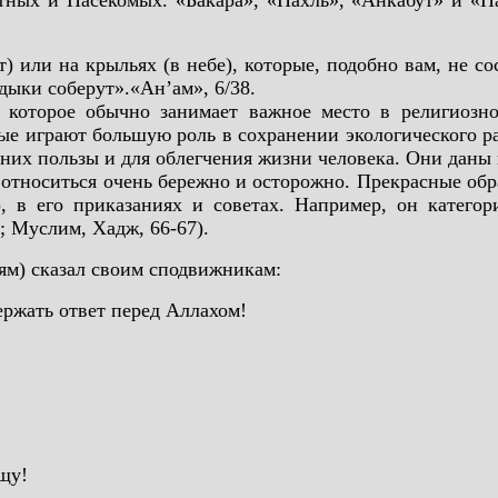
тных и Насекомых. «Бакара», «Нахль», «Анкабут» и «Н
т) или на крыльях (в небе), которые, подобно вам, не
адыки соберут».«Ан’ам», 6/38.
 которое обычно занимает важное место в религиозн
е играют большую роль в сохранении экологического ра
 них пользы и для облегчения жизни человека. Они даны 
о относиться очень бережно и осторожно. Прекрасные о
), в его приказаниях и советах. Например, он катего
; Муслим, Хадж, 66-67).
ям) сказал своим сподвижникам:
ержать ответ перед Аллахом!
ищу!