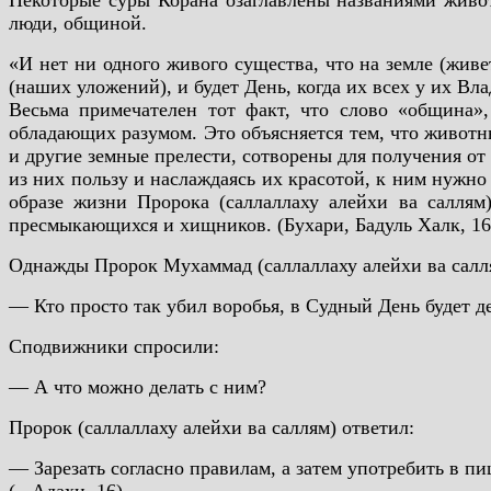
Некоторые суры Корана озаглавлены названиями живо
люди, общиной.
«И нет ни одного живого существа, что на земле (живе
(наших уложений), и будет День, когда их всех у их Вл
Весьма примечателен тот факт, что слово «община»,
обладающих разумом. Это объясняется тем, что животны
и другие земные прелести, сотворены для получения от
из них пользу и наслаждаясь их красотой, к ним нужн
образе жизни Пророка (саллаллаху алейхи ва саллям
пресмыкающихся и хищников. (Бухари, Бадуль Халк, 16
Однажды Пророк Мухаммад (саллаллаху алейхи ва салл
— Кто просто так убил воробья, в Судный День будет д
Сподвижники спросили:
— А что можно делать с ним?
Пророк (саллаллаху алейхи ва саллям) ответил:
— Зарезать согласно правилам, а затем употребить в п