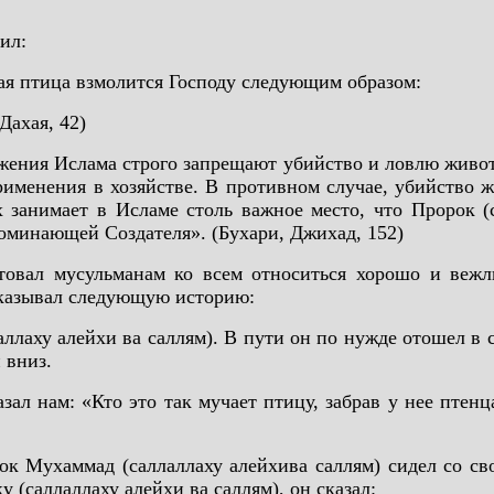
ил:
ая птица взмолится Господу следующим образом:
Дахая, 42)
ожения Ислама строго запрещают убийство и ловлю живот
именения в хозяйстве. В противном случае, убийство ж
занимает в Исламе столь важное место, что Пророк (с
поминающей Создателя». (Бухари, Джихад, 152)
етовал мусульманам ко всем относиться хорошо и веж
сказывал следующую историю:
ллаху алейхи ва саллям). В пути он по нужде отошел в
 вниз.
зал нам: «Кто это так мучает птицу, забрав у нее птенц
ок Мухаммад (саллаллаху алейхива саллям) сидел со с
 (саллаллаху алейхи ва саллям), он сказал: