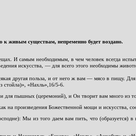
ю к живым существам, непременно будет воздано.
щах. И самым необходимым, в чем человек всегда испы
едения искусства, — для всего этого необходимы живот
якая другая польза, и от него ж вам — мясо в пищу. Для
з стойла)», «Нахль»,16/5-6.
 и для пышных (церемоний), и Он творит вам много из тог
как на произведения Божественной мощи и искусства, с
осподне): Мы из того даем вам пить, что (образуется) 