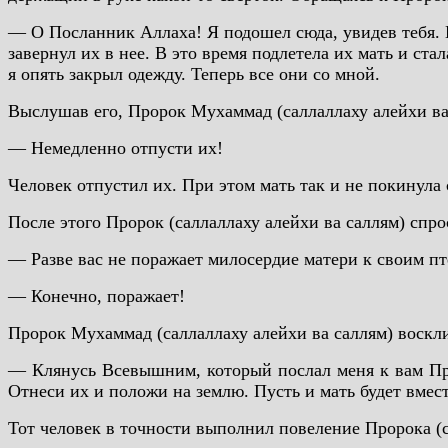
— О Посланник Аллаха! Я подошел сюда, увидев тебя. П
завернул их в нее. В это время подлетела их мать и ста
я опять закрыл одежду. Теперь все они со мной.
Выслушав его, Пророк Мухаммад (саллаллаху алейхи ва
— Немедленно отпусти их!
Человек отпустил их. При этом мать так и не покинула
После этого Пророк (саллаллаху алейхи ва саллям) спр
— Разве вас не поражает милосердие матери к своим п
— Конечно, поражает!
Пророк Мухаммад (саллаллаху алейхи ва саллям) воскл
— Клянусь Всевышним, который послал меня к вам Про
Отнеси их и положи на землю. Пусть и мать будет вмес
Тот человек в точности выполнил повеление Пророка (са