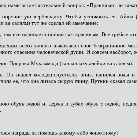
ед нами встает актуальный вопрос: «Правильно ли сажат
 норовистую верблюдицу. Чтобы успокоить ее, Айша (р
хи ва саллям) тут же сделал ей замечание:
, там все начинает становиться красивым. Все грубые о
ношении всего живого выказывал свое безграничное мил
ного спасения человеческой души. И совсем наоборот, ж
дис Пророка Мухаммада (саллаллаху алейхи ва саллям):
ь. Он нашел колодец,спустился вниз, напился воды и 
ила ее, что она лизала сырую глину. Путник сказал само
вою обувь водой и, держа в зубах обувь с водой, подн
.
ться награды за помощь какому-либо животному?