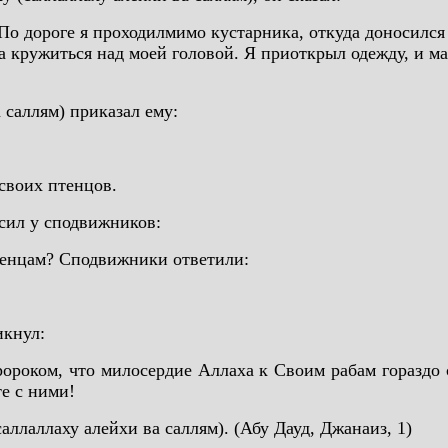
о дороге я проходилмимо кустарника, откуда доносился
ла кружиться над моей головой. Я приоткрыл одежду, и м
 саллям) приказал ему:
 своих птенцов.
осил у сподвижников:
тенцам? Сподвижники ответили:
икнул:
роком, что милосердие Аллаха к Своим рабам гораздо с
те с ними!
ллаллаху алейхи ва саллям). (Абу Дауд, Джанаиз, 1)