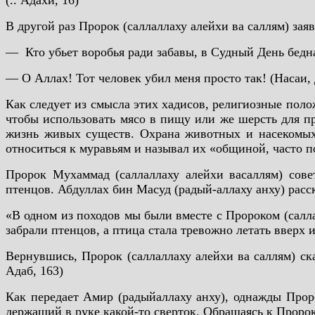
(.. Адахи, 16)
В другой раз Пророк (саллаллаху алейхи ва саллям) заяв
— Кто убьет воробья ради забавы, в Судный День бедн
— О Аллах! Тот человек убил меня просто так! (Насаи, 
Как следует из смысла этих хадисов, религиозные пол
чтобы использовать мясо в пищу или же шерсть для пр
жизнь живых существ. Охрана животных и насекомых 
относиться к муравьям и называл их «общиной, часто 
Пророк Мухаммад (саллаллаху алейхи васаллям) сов
птенцов. Абдуллах бин Масуд (радый-аллаху анху) рас
«В одном из походов мы были вместе с Пророком (салла
забрали птенцов, а птица стала тревожно летать вверх и
Вернувшись, Пророк (саллаллаху алейхи ва саллям) ска
Адаб, 163)
Как передает Амир (радыйаллаху анху), однажды Прор
держащий в руке какой-то сверток. Обращаясь к Пророку