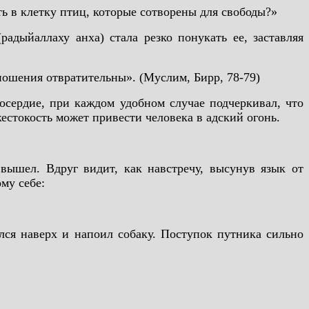
ь в клетку птиц, которые сотворены для свободы?»
адыйаллаху анха) стала резко понукать ее, заставляя
тношения отвратительны». (Муслим, Бирр, 78-79)
осердие, при каждом удобном случае подчеркивал, что
естокость может привести человека в адский огонь.
вышел. Вдруг видит, как навстречу, высунув язык от
му себе:
ялся наверх и напоил собаку. Поступок путника сильно