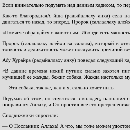
Если внимательно подумать над данным хадисом, то пер
Как-то благороднаяА йша (радыйаллаху анха) села на
двигаться то назад, то вперед. Пророк (саллаллаху алей
«Помягче обращайся с животным! Ибо где есть мягкость
Пророк (саллаллаху алейхи ва саллям), который в от
тонкость и деликатность может послужить причиной веч
Абу Хурайра (радыйаллаху анху) поведал следующий ха
«В давние времена некий путник сильно захотел пит
мучившей ее жажды, бежит собака. Жажда настолько муч
— Эта собака, так же, как и я, сильно хочет пить.
Подумав об этом, он спустился в колодец, наполнил с
понравился Аллаху, и Он простил все его прегрешения»
Сподвижники спросили:
— О Посланник Аллаха! А что, мы тоже можем удостои