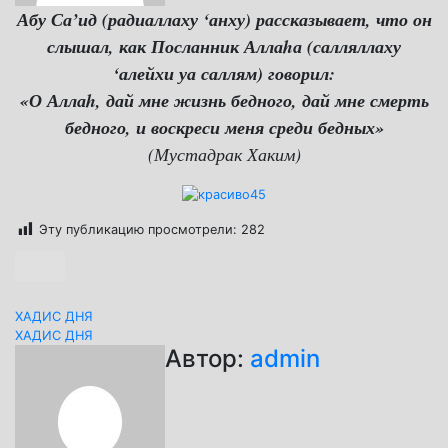
Абу Са’ид (радиаллаху ‘анху) рассказывает, что он
слышал, как Посланник Аллаhа (салляллаху
‘алейхи уа саллям) говорил:
«О Аллаh, дай мне жизнь бедного, дай мне смерть
бедного, и воскреси меня среди бедных»
(Мустадрак Хаким)
Эту публикацию просмотрели:
282
Навигация
ХАДИС ДНЯ
ХАДИС ДНЯ
по
Автор:
admin
записям