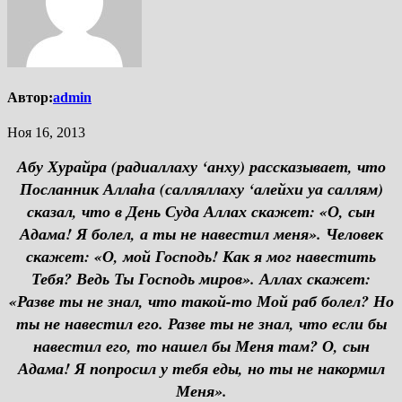
Автор:
admin
Ноя 16, 2013
Абу Хурайра (радиаллаху ‘анху) рассказывает, что
Посланник Аллаhа (салляллаху ‘алейхи уа саллям)
сказал, что в День Суда Аллах скажет: «О, сын
Адама! Я болел, а ты не навестил меня». Человек
скажет: «О, мой Господь! Как я мог навестить
Тебя? Ведь Ты Господь миров». Аллах скажет:
«Разве ты не знал, что такой-то Мой раб болел? Но
ты не навестил его. Разве ты не знал, что если бы
навестил его, то нашел бы Меня там? О, сын
Адама! Я попросил у тебя еды, но ты не накормил
Меня».