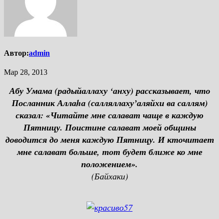
Автор:
admin
Мар 28, 2013
Абу Умама (радыйаллаху ‘анху) рассказывает, что
Посланник Аллаhа (салляллаху’аляйхи ва саллям)
сказал: «Читайте мне салават чаще в каждую
Пятницу. Поистине салават моей общины
доводится до меня каждую Пятницу. И кточитает
мне салават больше, тот будет ближе ко мне
положением».
(Байхаки)