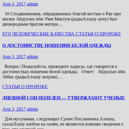
Апр 3, 2017
admin
10 Сподвижников, обрадованных благой вестью о Рае при
жизни Абдуллах ибн Умм Мактум (радыАллаху анху) был
двоюродным братом матери…
ЕГО ЧЕЛОВЕЧЕСКИЕ КАЧЕСТВА
СТАТЬИ О ПРОРОКЕ
О ДОСТОИНСТВЕ НОШЕНИЯ БЕЛОЙ ОДЕЖДЫ
Апр 3, 2017
admin
Вопрос: Пожалуйста, приведите хадисы, где говорится о
достоинствах ношения белой одежды. Ответ: Абдуллах ибн
Аббас (радыАллаху анхума)…
СТАТЬИ О ПРОРОКЕ
ДНЕВНОЙ СОН ПОЛЕЗЕН — УТВЕРЖДАЮТ УЧЕНЫЕ
Апр 3, 2017
admin
Для мусульман, следующих Сунне Посланника Аллаха,
саллаЛлаху алейхи ва салям, не являются новыми сведения о