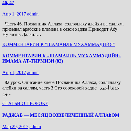
46, 47
Апр 1, 2017
admin
Часть 46. Посланник Аллаха, солляллаху алейхи ва саллям,
призывал арабские племена в сезон хаджа Приводит Абу
Нуʼайм в Далаил…
КОММЕНТАРИИ К "ШАМАИЛЬ МУХАММАДИЙЯ"
КОММЕНТАРИИ К «ШАМАИЛЬ МУХАММАДИЙЯ»
ИМАМА АТ-ТИРМИЗИ (82)
Апр 1, 2017
admin
82 урок. Описание хлеба Посланника Аллаха, солляллаху
алейхи ва саллям, часть 3 Сто сороковой хадис حدثنا أحمد
بن…
СТАТЬИ О ПРОРОКЕ
РАДЖАБ — МЕСЯЦ ВОЗВЕЛИЧЕННЫЙ АЛЛАhОМ
Мар 29, 2017
admin