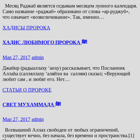
Месяц Раджаб является седьмым месяцем лунного календаря.
Само название «раджаб» образовано от слова «ар-руджуб»,
что означает «возвеличивание». Так, именно…
ХАДИСЫ ПРОРОКА
ХАДИС ЛЮБИМОГО ПРОРОКА ﷺ
Мар 27, 2017
admin
Джабир (радыаллаху ‘анху) рассказывает, что Посланник
Аллаhа (салляллаху ‘аляйхи ва саллям) сказал; «Верующий
любит сам , и любят его. Нет…
СТАТЬИ О ПРОРОКЕ
СВЕТ МУХАММАДА ﷺ
Мар 27, 2017
admin
Всевышний Аллах свободен от любых ограничений,
существует вечно, без начала, без времени и пространства.[1]