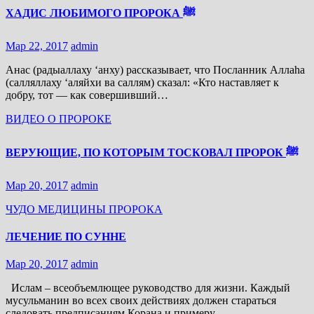
ХАДИС ЛЮБИМОГО ПРОРОКА ﷺ
Мар 22, 2017
admin
Анас (радыаллаху ‘анху) рассказывает, что Посланник Аллаhа
(салляллаху ‘аляйхи ва саллям) сказал: «Кто наставляет к
добру, тот — как совершивший…
ВИДЕО О ПРОРОКЕ
ВЕРУЮЩИЕ, ПО КОТОРЫМ ТОСКОВАЛ ПРОРОК ﷺ
Мар 20, 2017
admin
ЧУДО МЕДИЦИНЫ ПРОРОКА
ЛЕЧЕНИЕ ПО СУННЕ
Мар 20, 2017
admin
Ислам – всеобъемлющее руководство для жизни. Каждый
мусульманин во всех своих действиях должен стараться
следовать предписаниям Корана и примеру…